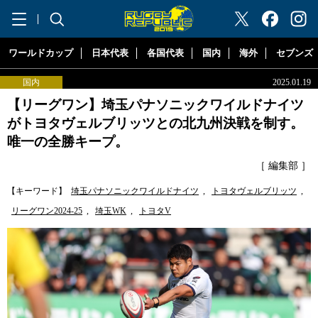
"ラグビーリパブリック"
ワールドカップ
日本代表
各国代表
国内
海外
セブンズ
国内
2025.01.19
【リーグワン】埼玉パナソニックワイルドナイツ
がトヨタヴェルブリッツとの北九州決戦を制す。
唯一の全勝キープ。
［ 編集部 ］
【キーワード】
埼玉パナソニックワイルドナイツ
,
トヨタヴェルブリッツ
,
リーグワン2024-25
,
埼玉WK
,
トヨタV