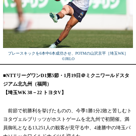
プレースキックを6本中6本成功させ、POTMの山沢京平［埼玉WK］
©︎JRLO
■NTTリーグワンD1第5節・1月19日＠ミクニワールドスタ
ジアム北九州（福岡）
【埼玉WK 38－22 トヨタV】
前節で初勝利を挙げたものの、今季1勝1分2敗と苦しむト
ヨタヴェルブリッツがホストゲームを北九州で初開催。満
員御礼となる13,251人の観客が見守る中、4連勝中の埼玉パ