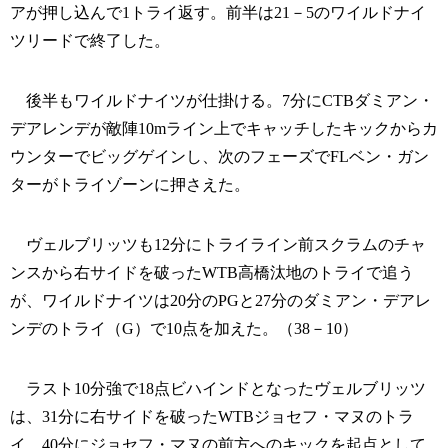
アが押し込んで1トライ返す。前半は21－5のワイルドナイ
ツリードで終了した。
後半もワイルドナイツが仕掛ける。7分にCTBダミアン・
デアレンデが敵陣10mライン上でキャッチしたキックからカ
ウンターでビッグゲインし、次のフェーズでFLベン・ガン
ターがトライゾーンに押さえた。
ヴェルブリッツも12分にトライライン前スクラムのチャ
ンスから右サイドを破ったWTB高橋汰地のトライで追う
が、ワイルドナイツは20分のPGと27分のダミアン・デアレ
ンデのトライ（G）で10点を加えた。（38－10）
ラスト10分強で18点ビハインドとなったヴェルブリッツ
は、31分に右サイドを破ったWTBジョセフ・マヌのトラ
イ、40分にジョセフ・マヌの前方へのキックを起点として