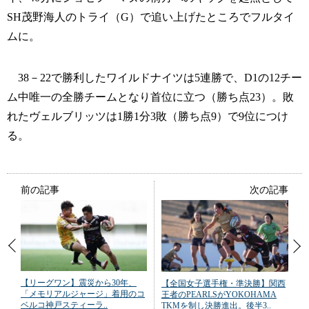
SH茂野海人のトライ（G）で追い上げたところでフルタイ
ムに。
38－22で勝利したワイルドナイツは5連勝で、D1の12チー
ム中唯一の全勝チームとなり首位に立つ（勝ち点23）。敗
れたヴェルブリッツは1勝1分3敗（勝ち点9）で9位につけ
る。
前の記事
次の記事
【リーグワン】震災から30年、
【全国女子選手権・準決勝】関西
「メモリアルジャージ」着用のコ
王者のPEARLSがYOKOHAMA
ベルコ神戸スティーラ..
TKMを制し決勝進出。後半3..