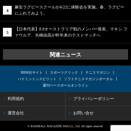
麻生ラグビースクールが4/22に体験会を実施。春、ラグビー
にふれてみよう。
【日本代表】8.8オーストラリア戦のメンバー発表。マキシ フ
ァウルア、矢崎由高が昨年来のテストマッチへ
関連ニュース
BBM社サイト
スポーツクリック
テニスマガジン
バドミントンスピリット
ソフトテニスマガジンポータル
週刊ベースボールオンライン
利用規約
プライバシーポリシー
運営会社
お問い合せ
© BASEBALL MAGAZINE SHA Co., Ltd. All rights reserved.