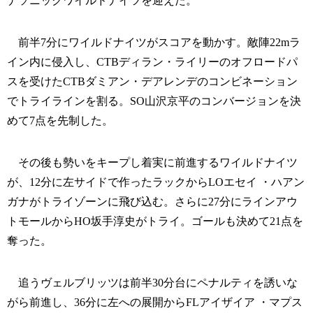
ナソニックワイルドナイツを迎えた。
前半7分にワイルドナイツがスコアを動かす。敵陣22mラ
イン内に侵入し、CTBディラン・ライリーのオフロードパ
スを受けたCTBダミアン・デアレンデのコンビネーション
でトライラインを割る。SO山沢京平のコンバージョンを決
めて7点を先制した。
その後も勢いをキープし着実に前進するワイルドナイツ
が、12分に左サイドで作ったラックからLOエセイ ・ハアン
ガナがトライゾーンに飛び込む。さらに27分にラインアウ
トモールからHO坂手淳史がトライ。ゴールも決めて21点を
奪った。
追うヴェルブリッツは前半30分台にペナルティを誘いな
がら前進し、36分に左への展開からFLアイザイア ・マプス