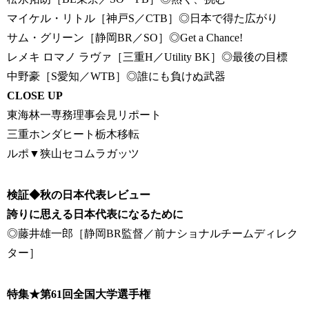
マイケル・リトル［神戸S／CTB］◎日本で得た広がり
サム・グリーン［静岡BR／SO］◎Get a Chance!
レメキ ロマノ ラヴァ［三重H／Utility BK］◎最後の目標
中野豪［S愛知／WTB］◎誰にも負けぬ武器
CLOSE UP
東海林一専務理事会見リポート
三重ホンダヒート栃木移転
ルポ▼狭山セコムラガッツ
検証◆秋の日本代表レビュー
誇りに思える日本代表になるために
◎藤井雄一郎［静岡BR監督／前ナショナルチームディレク
ター］
特集★第61回全国大学選手権