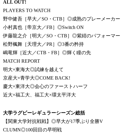
ALL OUT!
PLAYERS TO WATCH
野中健吾［早大／SO・CTB］◎成熟のプレーメーカー
小村真也［帝京大／FB］◎Switch ON
伊藤龍之介［明大／SO・CTB］◎紫紺のパフォーマー
松野楓舞［天理大／PR］◎3番の矜持
嶋竜輝［近大／CTB・FB］◎輝く瞳の先
MATCH REPORT
明大×東海大◎試練を越えて
京産大×青学大◎COME BACK!
慶大×東洋大◎会心のファーストハーフ
近大×福工大、福工大×環太平洋大
大学ラグビーレギュラーシーズン総括
【関東大学対抗戦戦】◎早大が17季ぶり全勝V
CLUMN◎100回目の早明戦