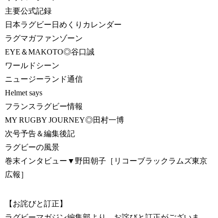
主要公式記録
日本ラグビー日めくりカレンダー
ラグマガファンゾーン
EYE＆MAKOTO◎谷口誠
ワールドシーン
ニュージーランド通信
Helmet says
フランスラグビー情報
MY RUGBY JOURNEY◎田村一博
次号予告＆編集後記
ラグビーの風景
巻末インタビュー▼野田朝子［リコーブラックラムズ東京
広報］
【お詫びと訂正】
ラグビーマガジン編集部より、お詫びと訂正がございま