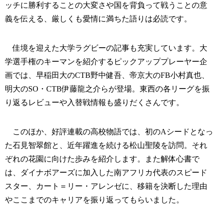
ッチに勝利することの大変さや国を背負って戦うことの意
義を伝える、厳しくも愛情に満ちた語りは必読です。
佳境を迎えた大学ラグビーの記事も充実しています。大
学選手権のキーマンを紹介するピックアッププレーヤー企
画では、早稲田大のCTB野中健吾、帝京大のFB小村真也、
明大のSO・CTB伊藤龍之介らが登場。東西の各リーグを振
り返るレビューや入替戦情報も盛りだくさんです。
このほか、好評連載の高校物語では、初のAシードとなっ
た石見智翠館と、近年躍進を続ける松山聖陵を訪問。それ
ぞれの花園に向けた歩みを紹介します。また解体心書で
は、ダイナボアーズに加入した南アフリカ代表のスピード
スター、カート＝リー・アレンゼに、移籍を決断した理由
やここまでのキャリアを振り返ってもらいました。