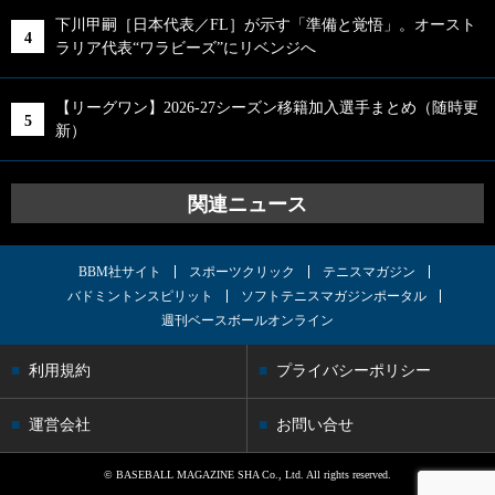
下川甲嗣［日本代表／FL］が示す「準備と覚悟」。オースト
ラリア代表“ワラビーズ”にリベンジへ
【リーグワン】2026-27シーズン移籍加入選手まとめ（随時更
新）
関連ニュース
BBM社サイト
スポーツクリック
テニスマガジン
バドミントンスピリット
ソフトテニスマガジンポータル
週刊ベースボールオンライン
利用規約
プライバシーポリシー
運営会社
お問い合せ
© BASEBALL MAGAZINE SHA Co., Ltd. All rights reserved.