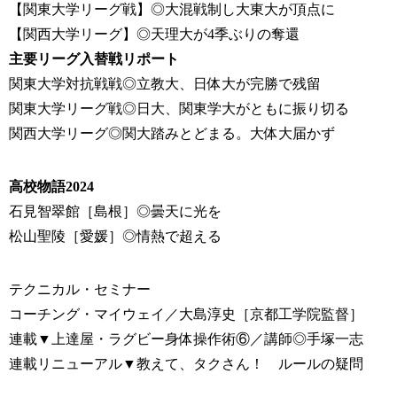
【関東大学リーグ戦】◎大混戦制し大東大が頂点に
【関西大学リーグ】◎天理大が4季ぶりの奪還
主要リーグ入替戦リポート
関東大学対抗戦戦◎立教大、日体大が完勝で残留
関東大学リーグ戦◎日大、関東学大がともに振り切る
関西大学リーグ◎関大踏みとどまる。大体大届かず
高校物語2024
石見智翠館［島根］◎曇天に光を
松山聖陵［愛媛］◎情熱で超える
テクニカル・セミナー
コーチング・マイウェイ／大島淳史［京都工学院監督］
連載▼上達屋・ラグビー身体操作術⑥／講師◎手塚一志
連載リニューアル▼教えて、タクさん！ ルールの疑問