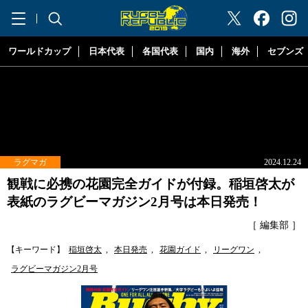
"ラグビーリパブリック"
ワールドカップ
日本代表
各国代表
国内
海外
セブンズ
ラグマガ
2024.12.24
観戦に必携の花園完全ガイドが付録。稲垣啓太が
表紙のラグビーマガジン2月号は本日発売！
［ 編集部 ］
【キーワード】
稲垣啓太
,
本日発売
,
花園ガイド
,
リーグワン
,
ラグビーマガジン2月号