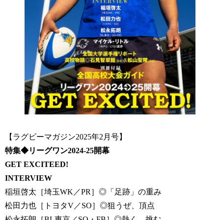
【ラグビーマガジン2025年2月号】
特集◆リーグワン2024-25開幕
GET EXCITEED!
INTERVIEW
稲垣啓太［埼玉WK／PR］◎「足跡」の重み
松田力也［トヨタV／SO］◎狙うぜ、頂点
松永拓朗［BL東京／SO・FB］◎熱く、挑む