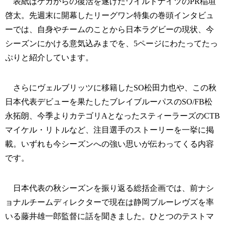
表紙はケガからの復活を遂げたワイルドナイツのPR稲垣
啓太。先週末に開幕したリーグワン特集の巻頭インタビュ
ーでは、自身やチームのことから日本ラグビーの現状、今
シーズンにかける意気込みまでを、5ページにわたってたっ
ぷりと紹介しています。
さらにヴェルブリッツに移籍したSO松田力也や、この秋
日本代表デビューを果たしたブレイブルーパスのSO/FB松
永拓朗、今季よりカテゴリAとなったスティーラーズのCTB
マイケル・リトルなど、注目選手のストーリーを一挙に掲
載。いずれも今シーズンへの強い思いが伝わってくる内容
です。
日本代表の秋シーズンを振り返る総括企画では、前ナシ
ョナルチームディレクターで現在は静岡ブルーレヴズを率
いる藤井雄一郎監督に話を聞きました。ひとつのテストマ