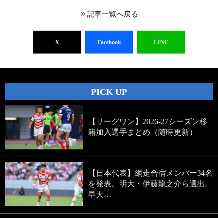
記事一覧へ戻る
X
Facebook
LINE
PICK UP
【リーグワン】2026-27シーズン移
籍加入選手まとめ（随時更新）
【日本代表】網走合宿メンバー34名
を発表。明大・伊藤龍之介ら選出。
早大…