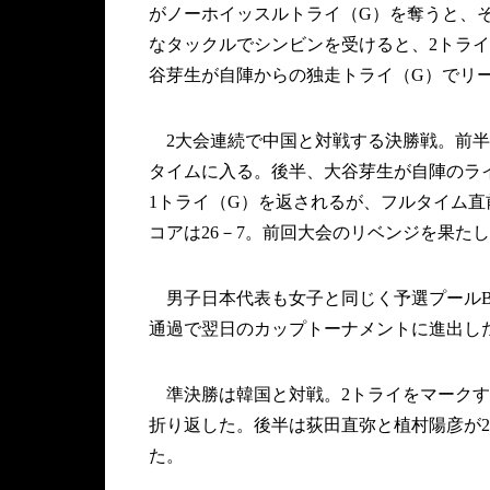
がノーホイッスルトライ（G）を奪うと、そ
なタックルでシンビンを受けると、2トラ
谷芽生が自陣からの独走トライ（G）でリー
2大会連続で中国と対戦する決勝戦。前半で
タイムに入る。後半、大谷芽生が自陣のラ
1トライ（G）を返されるが、フルタイム
コアは26－7。前回大会のリベンジを果た
男子日本代表も女子と同じく予選プールBでタイ
通過で翌日のカップトーナメントに進出し
準決勝は韓国と対戦。2トライをマークする
折り返した。後半は荻田直弥と植村陽彦が2
た。