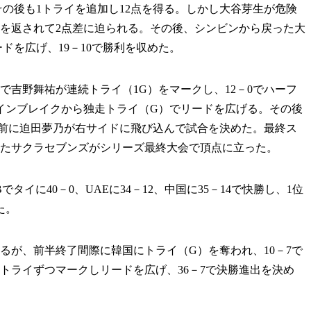
の後も1トライを追加し12点を得る。しかし大谷芽生が危険
イを返されて2点差に迫られる。その後、シンビンから戻った大
ドを広げ、19－10で勝利を収めた。
吉野舞祐が連続トライ（1G）をマークし、12－0でハーフ
インブレイクから独走トライ（G）でリードを広げる。その後
直前に迫田夢乃が右サイドに飛び込んで試合を決めた。最終ス
したサクラセブンズがシリーズ最終大会で頂点に立った。
に40－0、UAEに34－12、中国に35－14で快勝し、1位
た。
が、前半終了間際に韓国にトライ（G）を奪われ、10－7で
トライずつマークしリードを広げ、36－7で決勝進出を決め