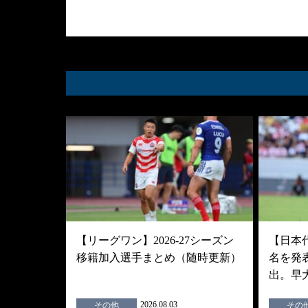
【リーグワン】2026-27シーズン
【日本
移籍加入選手まとめ（随時更新）
名を発
出。早
2026.08.03
その他
その