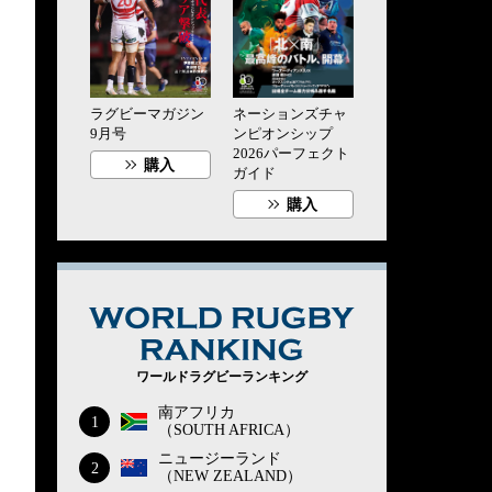
ラグビーマガジン
ネーションズチャ
9月号
ンピオンシップ
2026パーフェクト
購入
ガイド
購入
WORLD RUG
ワールドラグビーランキング
南アフリカ
1
（SOUTH AFRICA）
ニュージーランド
2
（NEW ZEALAND）