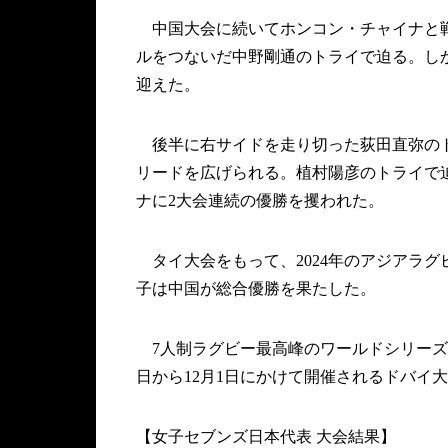
中国大会に続いてホンコン・チャイナと戦
ルをつないだ中野剛通のトライで迫る。しか
迎えた。
後半に右サイドを走り切った荻田直弥のト
リードを広げられる。植村陽彦のトライで迫
ナに2大会連続の優勝を攫われた。
タイ大会をもって、2024年のアジアラ
子は中国が総合優勝を果たした。
7人制ラグビー最高峰のワールドシリーズ「HS
日から12月1日にかけて開催されるドバイ
【女子セブンズ日本代表 大会結果】