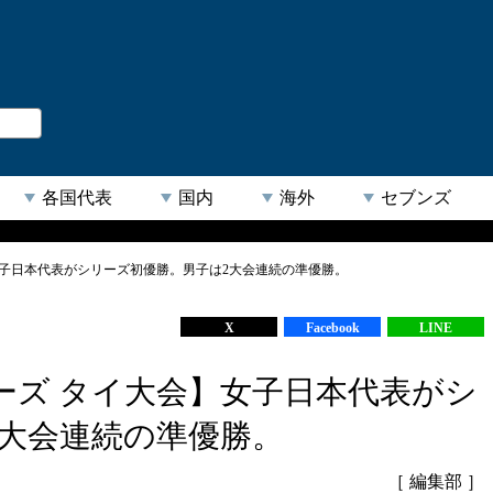
。
閉じる
各国代表
国内
海外
セブンズ
女子日本代表がシリーズ初優勝。男子は2大会連続の準優勝。
【人気キーワード】
X
Facebook
LINE
ーズ タイ大会】女子日本代表がシ
2大会連続の準優勝。
［ 編集部 ］