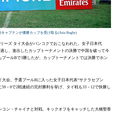
プテンが優勝カップを受け取る(Asia Rugby)
シリーズ タイ大会がバンコクでおこなわれた。女子日本代
位通過し、進出したカップトーナメントの決勝で中国を破って今
もプールBで3勝したが、カップトーナメントでは決勝でホン
タイ大会。予選プールBに入った女子日本代表“サクラセブン
59－0で2戦連続の完封勝利を挙げ、タイ戦も33－12で快勝し
コン・チャイナと対戦。キックオフをキャッチした大橋聖香