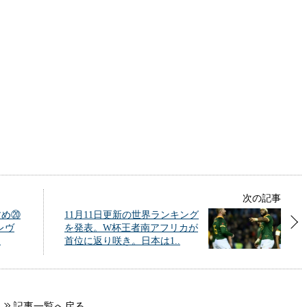
次の記事
すめ⑳
11月11日更新の世界ランキング
レヴ
を発表。W杯王者南アフリカが
.
首位に返り咲き。日本は1..
記事一覧へ戻る