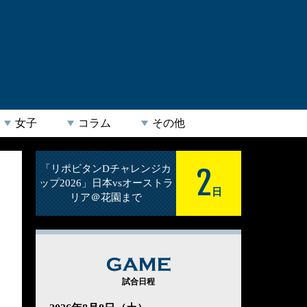
女子
コラム
その他
2
「リポビタンDチャレンジカ
ップ2026」日本vsオーストラ
日
リア＠花園まで
GAME
試合日程