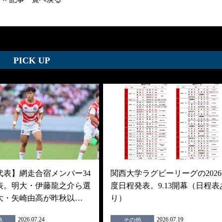
PICK UP
代表】網走合宿メンバー34
関西大学ラグビーリーグの202
表。明大・伊藤龍之介ら選
度日程発表。9.13開幕（日程表
大・矢崎由高が昨秋以…
り）
2026.07.24
2026.07.19
他
その他