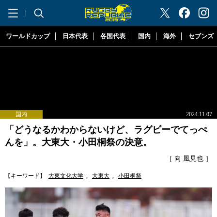
"ラグビーリパブリック"
ワールドカップ
日本代表
各国代表
国内
海外
セブンズ
国内
2024.11.07
「どうなるかわからないけど、ラグビーでてっぺ
んを」。大東大・小田桐祭の決意。
［ 向 風見也 ］
【キーワード】
大東文化大学
,
大東大
,
小田桐祭