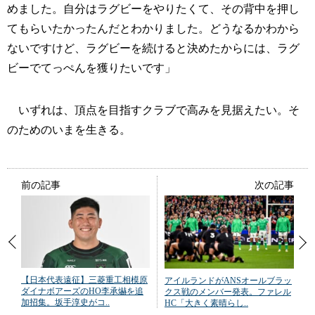
めました。自分はラグビーをやりたくて、その背中を押し
てもらいたかったんだとわかりました。どうなるかわから
ないですけど、ラグビーを続けると決めたからには、ラグ
ビーでてっぺんを獲りたいです」
いずれは、頂点を目指すクラブで高みを見据えたい。そ
のためのいまを生きる。
前の記事
次の記事
【日本代表遠征】三菱重工相模原
アイルランドがANSオールブラッ
ダイナボアーズのHO李承爀を追
クス戦のメンバー発表。ファレル
加招集。坂手淳史がコ..
HC「大きく素晴らし..