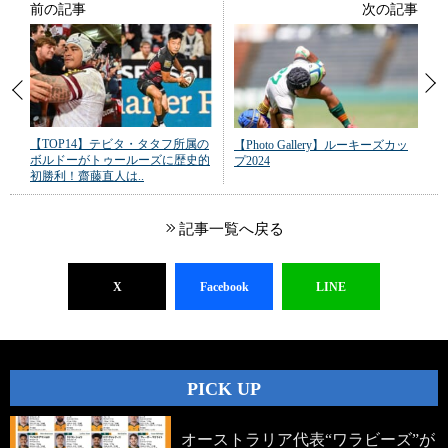
前の記事
次の記事
【TOP14】テビタ・タタフ所属の
【Photo Gallery】ルーキーズカッ
ボルドーがトゥールーズに歴史的
プ2024
初勝利！齋藤直人は..
記事一覧へ戻る
X
Facebook
LINE
PICK UP
オーストラリア代表“ワラビーズ”が