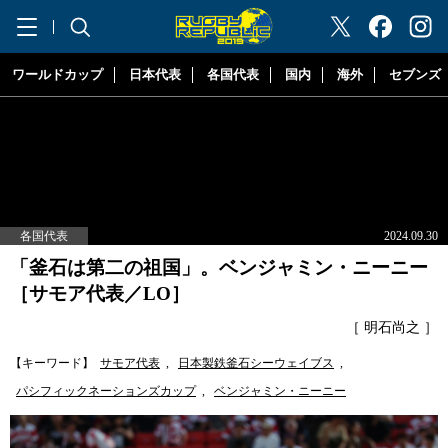
"ラグビーリパブリック"
ワールドカップ
日本代表
各国代表
国内
海外
セブンズ
各国代表
2024.09.30
「釜石は第二の祖国」。ベンジャミン・ニーニー
［サモア代表／LO］
［ 明石尚之 ］
【キーワード】
サモア代表
,
日本製鉄釜石シーウェイブス
,
パシフィックネーションズカップ
,
ベンジャミン・ニーニー