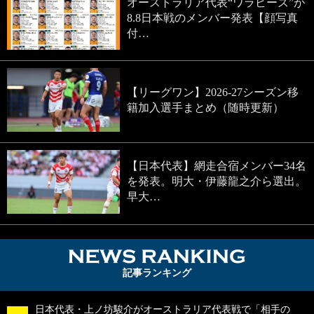
オーストラリア代表“ワラビーズ”が
8.8日本戦のメンバー発表【顔写真
付…
【リーグワン】2026-27シーズン移
籍加入選手まとめ（随時更新）
【日本代表】網走合宿メンバー34名
を発表。明大・伊藤龍之介ら選出。
早大…
NEWS RA
記事ランキング
日本代表・上ノ坊駿介がオーストラリア代表戦で「相手の