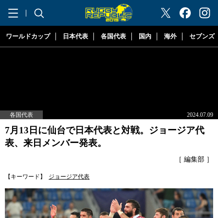
"ラグビーリパブリック"
ワールドカップ
日本代表
各国代表
国内
海外
セブンズ
各国代表
2024.07.09
7月13日に仙台で日本代表と対戦。ジョージア代
表、来日メンバー発表。
［ 編集部 ］
【キーワード】
ジョージア代表