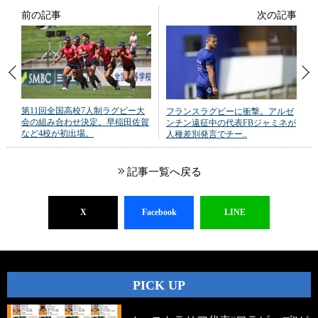
前の記事
次の記事
第11回全国高校7人制ラグビー大
フランスラグビーに衝撃。アルゼ
会の組み合わせ決定。早稲田佐賀
ンチン遠征中の代表FBジャミネが
など4校が初出場。
人種差別発言でチー..
記事一覧へ戻る
X
Facebook
LINE
PICK UP