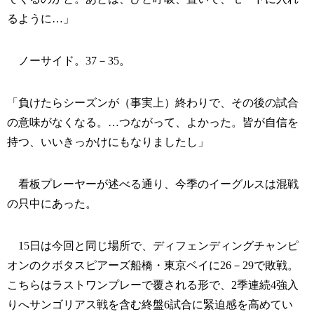
るように…」
ノーサイド。37－35。
「負けたらシーズンが（事実上）終わりで、その後の試合
の意味がなくなる。…つながって、よかった。皆が自信を
持つ、いいきっかけにもなりましたし」
看板プレーヤーが述べる通り、今季のイーグルスは混戦
の只中にあった。
15日は今回と同じ場所で、ディフェンディングチャンピ
オンのクボタスピアーズ船橋・東京ベイに26－29で敗戦。
こちらはラストワンプレーで覆される形で、2季連続4強入
りへサンゴリアス戦を含む終盤6試合に緊迫感を高めてい