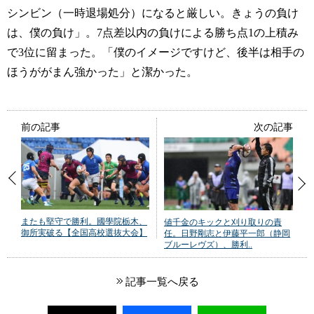
シンビン（一時退場処分）になると厳しい。きょうの負け
は、僕の負け」。7点差以内の負けによる勝ち点1の上積み
で3位に留まった。「僕のイメージですけど、後半は相手の
ほうががまん強かった」と潔かった。
前の記事
次の記事
またも堅守で勝利。國學院栃木、
値千金のキックと刈り取りの責
御所実破る【全国高校選抜大会】
任。日野剛志と伊藤平一郎（静岡
ブルーレヴズ）、勝利..
記事一覧へ戻る