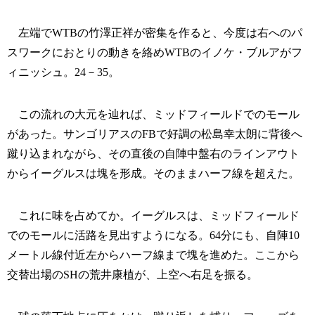
左端でWTBの竹澤正祥が密集を作ると、今度は右へのパ
スワークにおとりの動きを絡めWTBのイノケ・ブルアがフ
ィニッシュ。24－35。
この流れの大元を辿れば、ミッドフィールドでのモール
があった。サンゴリアスのFBで好調の松島幸太朗に背後へ
蹴り込まれながら、その直後の自陣中盤右のラインアウト
からイーグルスは塊を形成。そのままハーフ線を超えた。
これに味を占めてか。イーグルスは、ミッドフィールド
でのモールに活路を見出すようになる。64分にも、自陣10
メートル線付近左からハーフ線まで塊を進めた。ここから
交替出場のSHの荒井康植が、上空へ右足を振る。