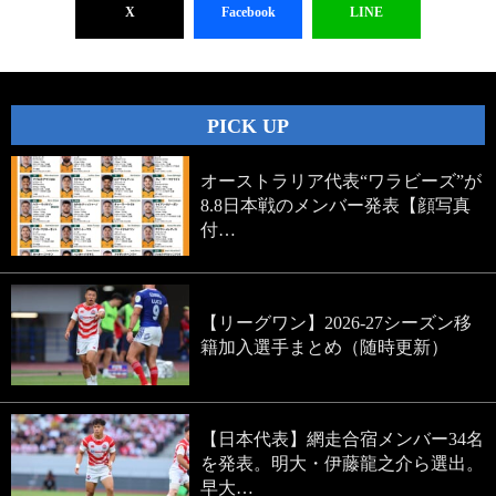
X
Facebook
LINE
PICK UP
オーストラリア代表“ワラビーズ”が
8.8日本戦のメンバー発表【顔写真
付…
【リーグワン】2026-27シーズン移
籍加入選手まとめ（随時更新）
【日本代表】網走合宿メンバー34名
を発表。明大・伊藤龍之介ら選出。
早大…