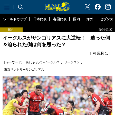
"ラグビーリパブリック"
ワールドカップ
日本代表
各国代表
国内
海外
セブンズ
国内
2024.03.27
イーグルスがサンゴリアスに大逆転！ 迫った側
＆迫られた側は何を思った？
［ 向 風見也 ］
【キーワード】
横浜キヤノンイーグルス
,
リーグワン
,
東京サントリーサンゴリアス