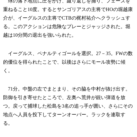
球の落下地点に圧をかけ、蹴り返しを捕り、フェーズを
重ねること10度。するとサンゴリアスの主将でHOの堀越康
介が、イーグルスの主将でCTBの梶村祐介へクラッシュす
る。このアクションは危険なプレーとジャッジされた。堀
越は10分間の退出を強いられた。
イーグルス、ペナルティゴールを選択。27－35。FWの数
的優位を得られたことで、以後はさらにモール攻勢に傾
く。
71分。中盤の左でまとまり、その脇を中村が抜け出す。
防御を引き寄せたところで、左奥へ荒井が鋭い弾道を放
つ。戻って捕球した松島を3名の追っ手が囲い、さらにその
地点へ人員を投下してターンオーバー。ラックを連取す
る。