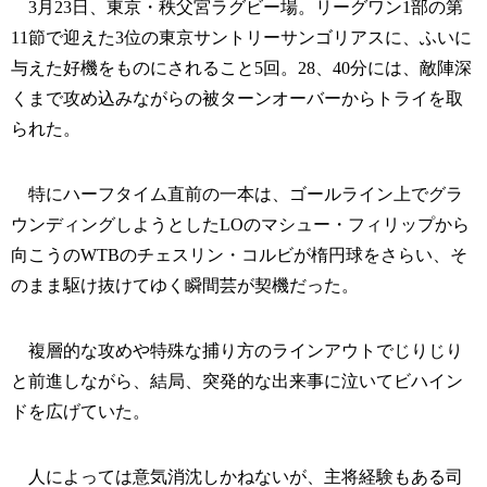
3月23日、東京・秩父宮ラグビー場。リーグワン1部の第
11節で迎えた3位の東京サントリーサンゴリアスに、ふいに
与えた好機をものにされること5回。28、40分には、敵陣深
くまで攻め込みながらの被ターンオーバーからトライを取
られた。
特にハーフタイム直前の一本は、ゴールライン上でグラ
ウンディングしようとしたLOのマシュー・フィリップから
向こうのWTBのチェスリン・コルビが楕円球をさらい、そ
のまま駆け抜けてゆく瞬間芸が契機だった。
複層的な攻めや特殊な捕り方のラインアウトでじりじり
と前進しながら、結局、突発的な出来事に泣いてビハイン
ドを広げていた。
人によっては意気消沈しかねないが、主将経験もある司