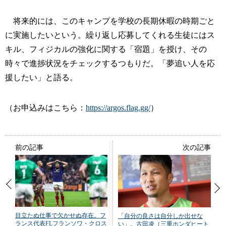
将来的には、このキャンプを学校の長期休暇の時期ごと
に実施したいという。繰り返し応募してくれる生徒にはス
キル、フィジカルの強化に関する「宿題」を授け、その
時々で進捗状況をチェックするつもりだ。「夢追い人を応
援したい」と語る。
（お申込みはこちら：
https://argos.flag.gg/
）
前の記事
次の記事
目立たぬ仕事で欠かせぬ存在。フ
「自分の良さは自分しか出せな
ランス代表FLフランソワ・クロス
い」。古田凌（三重ホンダヒート