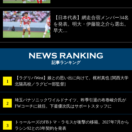
【日本代表】網走合宿メンバー34名
を発表。明大・伊藤龍之介ら選出。
早大…
NEWS RA
記事ランキング
【ラグリパWest】娘との思い出に向けて。梶村真也 [関西大学
北陽高校／ラグビー部監督]
埼玉パナソニックワイルドナイツ、昨季引退の布巻峻介氏が
FWコーチに就任。下釜優次氏はサポートスタッフに
トゥールーズのFBトマ・ラモスが衝撃の移籍。2027年7月から
ラシン92との3年契約を発表