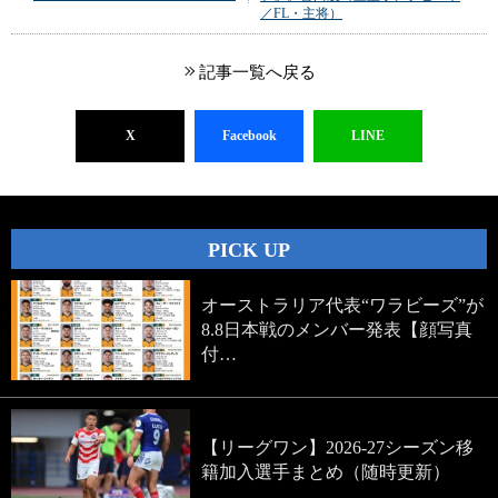
／FL・主将）
記事一覧へ戻る
X
Facebook
LINE
PICK UP
オーストラリア代表“ワラビーズ”が
8.8日本戦のメンバー発表【顔写真
付…
【リーグワン】2026-27シーズン移
籍加入選手まとめ（随時更新）