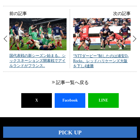
前の記事
次の記事
国代表戦の新シーズン始まる。シ
“NTTダービー”制したのは浦安D-
ックスネーションズ開幕戦でアイ
Rocks。レッドハリケーンズ大阪
ルランドがフランス..
を下し4連勝
記事一覧へ戻る
X
Facebook
LINE
PICK UP