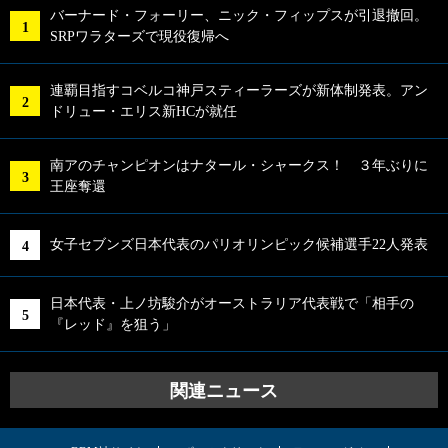
バーナード・フォーリー、ニック・フィップスが引退撤回。
SRPワラターズで現役復帰へ
連覇目指すコベルコ神戸スティーラーズが新体制発表。アン
ドリュー・エリス新HCが就任
南アのチャンピオンはナタール・シャークス！ ３年ぶりに
王座奪還
女子セブンズ日本代表のパリオリンピック候補選手22人発表
日本代表・上ノ坊駿介がオーストラリア代表戦で「相手の
『レッド』を狙う」
関連ニュース