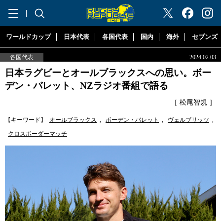
"ラグビーリパブリック"
ワールドカップ
日本代表
各国代表
国内
海外
セブンズ
各国代表
2024.02.03
日本ラグビーとオールブラックスへの思い。ボー
デン・バレット、NZラジオ番組で語る
［ 松尾智規 ］
【キーワード】
オールブラックス
,
ボーデン・バレット
,
ヴェルブリッツ
,
クロスボーダーマッチ