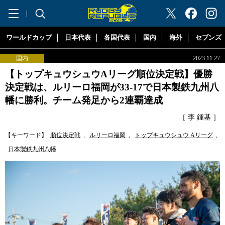
"ラグビーリパブリック"
ワールドカップ
日本代表
各国代表
国内
海外
セブンズ
国内
2023.11.27
【トップキュウシュウAリーグ順位決定戦】優勝
決定戦は、ルリーロ福岡が33-17で日本製鉄九州八
幡に勝利。チーム発足から2連覇達成
［ 李 鍾基 ］
【キーワード】
順位決定戦
,
ルリーロ福岡
,
トップキュウシュウ Aリーグ
,
日本製鉄九州八幡