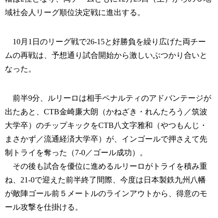
域社会人リーグ順位決定戦に進出する。
10月1日のリーグ戦で26-15と好勝負を繰り広げた両チー
ムの再戦は、予想通り試合開始から激しいぶつかり合いと
なった。
前半9分、ルリーロは相手ペナルティのアドバンテージが
出たあと、CTB金崎廉大朗（かねざき・れんたろう／筑波
大学卒）のチップキックをCTB八文字雅和（やつもんじ・
まさかず／流通経済大学卒）が、インゴールで押さえて先
制トライを奪った（7-0／ゴール成功）。
その後も試合を優位に進めるルリーロがトライを積み重
ね、21-0で迎えた前半終了間際、今度は日本製鉄九州八幡
が敵陣ゴール前５メートルのラインアウトから、得意のモ
ール攻撃を仕掛ける。