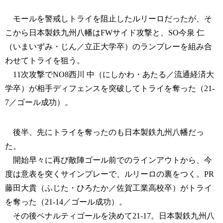
モールを警戒しトライを阻止したルリーロだったが、そ
こから日本製鉄九州八幡はFWサイド攻撃と、SO今泉 仁
（いまいずみ・じん／立正大学卒）のランプレーを組み合
わせてトライを狙う。
11次攻撃でNO8西川 中（にしかわ・あたる／流通経済大
学卒）が相手ディフェンスを突破してトライを奪った（21-
7／ゴール成功）。
後半、先にトライを奪ったのも日本製鉄九州八幡だっ
た。
開始早々に再び敵陣ゴール前でのラインアウトから、今
度は意表を突くサインプレーで、ルリーロの裏をつく。PR
藤田大貴（ふじた・ひろたか／佐賀工業高校卒）がトライ
を奪った（21-14／ゴール成功）。
その後ペナルティゴールを決めて21-17。日本製鉄九州八