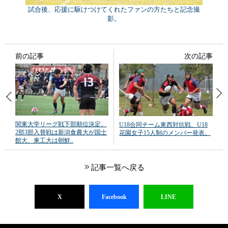
試合後、応援に駆けつけてくれたファンの方たちと記念撮
影。
前の記事
次の記事
関東大学リーグ戦下部順位決定。
U18合同チーム東西対抗戦、U18
2部3部入替戦は新潟食農大が国士
花園女子15人制のメンバー発表。
館大、東工大は朝鮮..
記事一覧へ戻る
X
Facebook
LINE