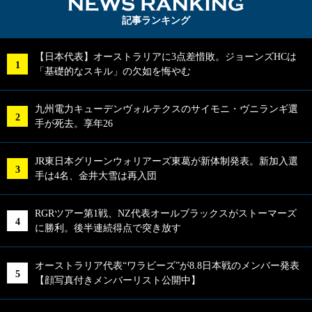
NEWS RA
記事ランキング
【日本代表】オーストラリアに3点差惜敗。ジョーンズHCは
「基礎的なスキル」の欠如を悔やむ
九州電力キューデンヴォルテクスのサイモニ・ヴニランギ選
手が死去。享年26
JR東日本グリーンウォリアーズ東葛が新体制発表。新加入選
手は4名、金井大雪は再入団
RGRツアー第1戦、NZ代表オールブラックスがストーマーズ
に勝利。後半連続得点で突き放す
オーストラリア代表“ワラビーズ”が8.8日本戦のメンバー発表
【顔写真付きメンバーリスト公開中】