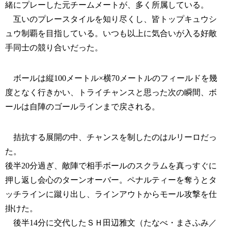
緒にプレーした元チームメートが、多く所属している。
互いのプレースタイルを知り尽くし、皆トップキュウシ
ュウ制覇を目指している。いつも以上に気合いが入る好敵
手同士の競り合いだった。
ボールは縦100メートル×横70メートルのフィールドを幾
度となく行きかい、トライチャンスと思った次の瞬間、ボ
ールは自陣のゴールラインまで戻される。
拮抗する展開の中、チャンスを制したのはルリーロだっ
た。
後半20分過ぎ、敵陣で相手ボールのスクラムを真っすぐに
押し返し会心のターンオーバー。ペナルティーを奪うとタ
ッチラインに蹴り出し、ラインアウトからモール攻撃を仕
掛けた。
後半14分に交代したＳＨ田辺雅文（たなべ・まさふみ／