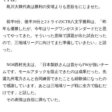
島川大輝代表は勝利の安堵よりも意欲をにじませた。
前半9分、後半39分と2トライのCTB八文字雅和は、「昨
年も優勝したが、今年はリーグワンがスタンダードだと思
ってやってきた。そういった意味で課題が出た試合だった
ので、三地域リーグに向けてまた準備していきたい」と語
った。
NO8西村光太は、「日本製鉄さんは昔からFWが強いチー
ムです。モールアタックを阻止できたのは成果だった。先
週九州電力さんと合同練習できたことも経験値になったの
で感謝しています。あとは三地域リーグ戦に全力で臨むだ
けです」と話した。
その表情は自信に満ちていた。