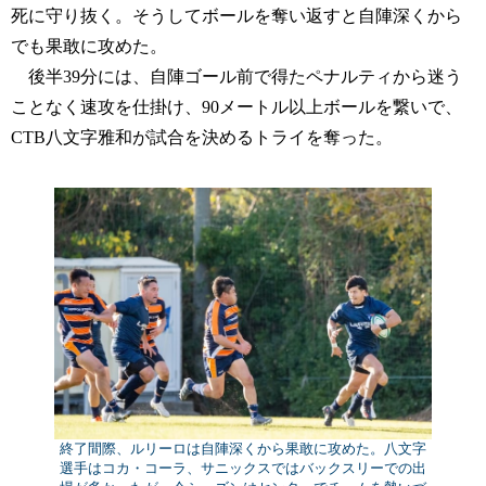
死に守り抜く。そうしてボールを奪い返すと自陣深くから
でも果敢に攻めた。
後半39分には、自陣ゴール前で得たペナルティから迷う
ことなく速攻を仕掛け、90メートル以上ボールを繋いで、
CTB八文字雅和が試合を決めるトライを奪った。
終了間際、ルリーロは自陣深くから果敢に攻めた。八文字
選手はコカ・コーラ、サニックスではバックスリーでの出