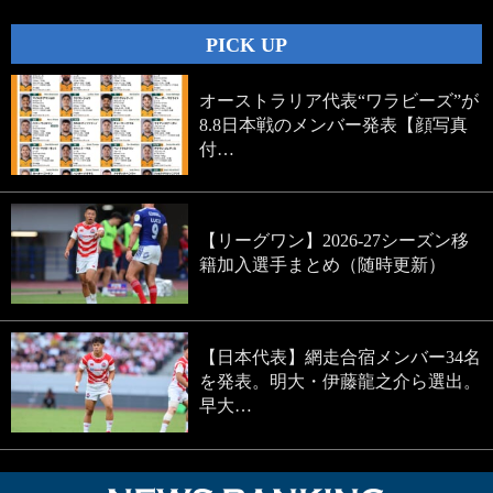
PICK UP
オーストラリア代表“ワラビーズ”が
8.8日本戦のメンバー発表【顔写真
付…
【リーグワン】2026-27シーズン移
籍加入選手まとめ（随時更新）
【日本代表】網走合宿メンバー34名
を発表。明大・伊藤龍之介ら選出。
早大…