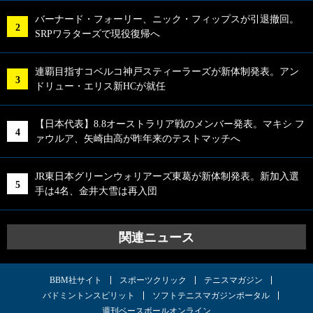
バーナード・フォーリー、ニック・フィップスが引退撤回。
SRPワラターズで現役復帰へ
連覇目指すコベルコ神戸スティーラーズが新体制発表。アン
ドリュー・エリス新HCが就任
【日本代表】8.8オーストラリア戦のメンバー発表。マキシ フ
ァウルア、矢崎由高が昨年来のテストマッチへ
JR東日本グリーンウォリアーズ東葛が新体制発表。新加入選
手は4名、金井大雪は再入団
関連ニュース
BBM社サイト
スポーツクリック
テニスマガジン
バドミントンスピリット
ソフトテニスマガジンポータル
週刊ベースボールオンライン