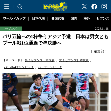
"ラグビーリパブリック"
ワールドカップ
日本代表
各国代表
国内
海外
セブンズ
セブンズ
2023.11.18
パリ五輪への1枠争うアジア予選 日本は男女とも
プール戦1位通過で準決勝へ
［ 編集部 ］
【キーワード】
男子セブンズ日本代表
,
女子セブンズ日本代表
,
パリ2024オリンピック
,
パリオリンピック