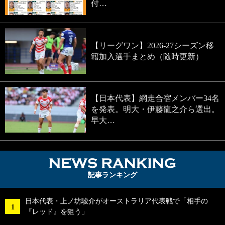
付…
【リーグワン】2026-27シーズン移
籍加入選手まとめ（随時更新）
【日本代表】網走合宿メンバー34名
を発表。明大・伊藤龍之介ら選出。
早大…
NEWS RA
記事ランキング
日本代表・上ノ坊駿介がオーストラリア代表戦で「相手の
『レッド』を狙う」