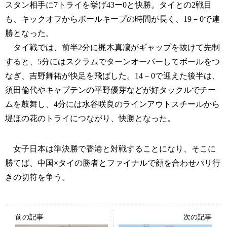
スタン相手に7トライを挙げ43ー0と快勝。タイとの2戦目
も、キックオフからボールキープの時間が長く、19－0で連
勝となった。
タイ戦では、前半2分に梶木真凜がギャップを抜けて先制
すると、5分にはスクラムでターンオーバーしてボールをつ
なぎ、吉野舞祐が快足を飛ばした。14－0で迎えた後半は、
須田倫代やキャプテンの平野優芽などが好タックルでチー
ムを鼓舞し、4分には水谷咲良のラインアウトスチールから
堤ほの花のトライにつながり、快勝となった。
女子日本は準決勝で香港と対戦することになり、そこに
勝てば、中国×タイの勝者とファイナルで顔を合わせパリ行
きの切符を争う。
前の記事
次の記事