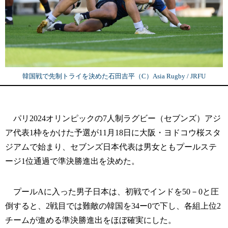
韓国戦で先制トライを決めた石田吉平（C）Asia Rugby / JRFU
パリ2024オリンピックの7人制ラグビー（セブンズ）アジ
ア代表1枠をかけた予選が11月18日に大阪・ヨドコウ桜スタ
ジアムで始まり、セブンズ日本代表は男女ともプールステ
ージ1位通過で準決勝進出を決めた。
プールAに入った男子日本は、初戦でインドを50－0と圧
倒すると、2戦目では難敵の韓国を34ー0で下し、各組上位2
チームが進める準決勝進出をほぼ確実にした。