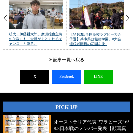
明大・伊藤耕太郎、廣瀬雄也主将
【第103回全国高校ラグビー大会
の欠場にも「全員がまとまれるチ
予選】兵庫県は報徳学園。8大会
ャンス」と決意。
連続49回目の花園を決..
記事一覧へ戻る
X
Facebook
LINE
PICK UP
オーストラリア代表“ワラビーズ”が
8.8日本戦のメンバー発表【顔写真