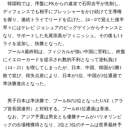
韓国戦では、序盤にPKからの速攻で石田吉平が先制し、
ディフェンスでも相手にプレッシャーをかけ続けて主導権
を握り、連続トライでリードを広げた。24－0で迎えた後半
早々にはケレビ ジョシュアのビッグゲインからチャンスと
なり、サポートした丸尾崇真がフィニッシュ。その後も1ト
ライを追加し、快勝となった。
プールA最終戦は、フィジカルが強い中国に苦戦し、終盤
にイエローカードを提示され数的不利となって逆転負け
（14－21）を喫してしまったが、日本、中国、韓国が2勝1
敗で並び、得失点差により、日本が1位、中国が2位通過で
準決勝進出となった。
男子日本は準決勝で、プールBの2位となったUAE（アラ
ブ首長国連邦）と対戦する。プールB1位通過は香港。
なお、アジア予選は男女とも優勝チームがパリオリンピ
ックの出場権獲得となり、2位と3位のチームは世界最終予