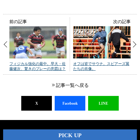
前の記事
次の記事
フィジカル強化の最中。早大・佐
オフは皆でサウナ。スピアーズ翼
藤健次、驚きのプレーの意図は？
たちの肖像。
記事一覧へ戻る
X
Facebook
LINE
PICK UP