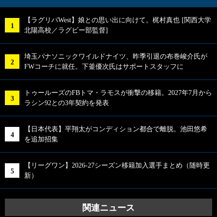
【ラグリパWest】娘との思い出に向けて。梶村真也 [関西大学
北陽高校／ラグビー部監督]
埼玉パナソニックワイルドナイツ、昨季引退の布巻峻介氏が
FWコーチに就任。下釜優次氏はサポートスタッフに
トゥールーズのFBトマ・ラモスが衝撃の移籍。2027年7月から
ラシン92との3年契約を発表
【日本代表】平翔太がコンディション都合で離脱。池田悠希
を追加招集
【リーグワン】2026-27シーズン移籍加入選手まとめ（随時更
新）
関連ニュース