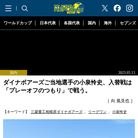
"ラグビーリパブリック"
ワールドカップ
日本代表
各国代表
国内
海外
セブンズ
国内
2023.05.13
ダイナボアーズご当地選手の小泉怜史、入替戦は
「プレーオフのつもり」で戦う。
［ 向 風見也 ］
【キーワード】
三菱重工相模原ダイナボアーズ
,
リーグワン
,
小泉怜史