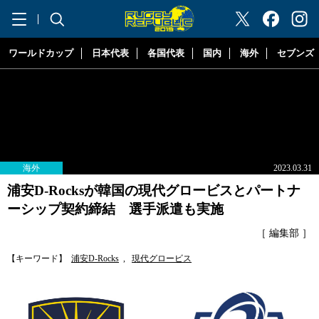
"ラグビーリパブリック"
ワールドカップ
日本代表
各国代表
国内
海外
セブンズ
海外
2023.03.31
浦安D-Rocksが韓国の現代グロービスとパートナ
ーシップ契約締結 選手派遣も実施
［ 編集部 ］
【キーワード】
浦安D-Rocks
,
現代グロービス