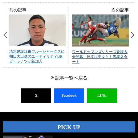
前の記事
次の記事
清水建設江東ブルーシャークスに
ワールドセブンズシリーズ香港大
朝日大出身のユーティリティBK
会開幕 日本は男女とも黒星スタ
ピーラナツが新加入
ート
記事一覧へ戻る
X
Facebook
LINE
PICK UP