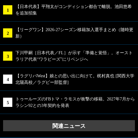
【日本代表】平翔太がコンディション都合で離脱。池田悠希
を追加招集
【リーグワン】2026-27シーズン移籍加入選手まとめ（随時更
新）
下川甲嗣［日本代表／FL］が示す「準備と覚悟」。オースト
ラリア代表“ワラビーズ”にリベンジへ
【ラグリパWest】娘との思い出に向けて。梶村真也 [関西大学
北陽高校／ラグビー部監督]
トゥールーズのFBトマ・ラモスが衝撃の移籍。2027年7月から
ラシン92との3年契約を発表
関連ニュース