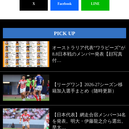
X
Facebook
LINE
PICK UP
オーストラリア代表“ワラビーズ”が
8.8日本戦のメンバー発表【顔写真
付…
【リーグワン】2026-27シーズン移
籍加入選手まとめ（随時更新）
【日本代表】網走合宿メンバー34名
を発表。明大・伊藤龍之介ら選出。
早大…