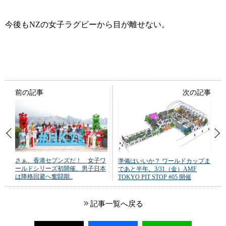
今後もNZの女子ラグビーから目が離せない。
前の記事
次の記事
さぁ、香港セブンズだ！ 女子ワ
準備はいいか？ ワールドカップま
ールドシリーズ初開催、男子日本
であと半年。3/31（金）AMF
は降格回避へ奮闘期..
TOKYO PIT STOP #05 開催
記事一覧へ戻る