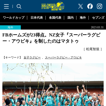
"ラグビーリパブリック"
ワールドカップ
日本代表
各国代表
国内
海外
セブンズ
海外
2023.03.31
FBホームズが23得点。NZ女子『スーパーラグビ
ー・アウピキ』を制したのはマタトゥ
［ 松尾智規 ］
【キーワード】
女子ラグビー
,
スーパーラグビー・アウピキ