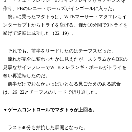
ミー・デュ・プレッシーのラインブレイクからチャンスを
作り、FBのレニー・ホームズがインゴールに入った。
勢いに乗ったマタトゥは、WTBマーサー・マタエレもイ
ンターセプトからトライを挙げる。僅か10分間で3トライを
挙げて逆転に成功した（22−19）。
それでも、前半をリードしたのはチーフスだった。
流れが完全に変わったかに見えたが、スクラムからBKの
見事なサインプレーでWTBメレランギ・ポールがトライを
奪い再逆転したのだ。
前半だけでおなかいっぱいとなる見ごたえのある試合
は、26−22とチーフスのリードで折り返した。
▼ゲームコントロールでマタトゥが上回る。
ラスト40分も拮抗した展開となった。