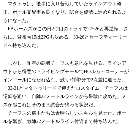
マタトゥは、後半に入り苦戦していたラインアウト修
正。ボール支配率も良くなり、試合を優勢に進められるよ
うになった。
FBホームズがこの日2つ目のトライで27−26と再逆転。さ
らに、背番号15は2PGも決める。33-26とセーフティーリー
ドへ持ち込んだ。
しかし、昨年の覇者チーフスも意地を見せる。ラインア
ウトから得意のドライビングモールでHOルカ・コーナーが
インゴールになだれ込む。残り時間2分で2点差に迫った。
33-31とマタトゥリードで迎えたロスタイム。チーフスは
逆転を狙い、自陣22メートルラインから果敢に攻めた。ミ
スが起こればそのまま試合が終わる状況だ。
チーフスの選手たちは素晴らしいスキルを見せた。ボー
ルを繋ぎ、敵陣22メートルライン付近まで持ち込んだ。