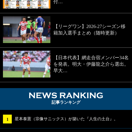
付…
【リーグワン】2026-27シーズン移
籍加入選手まとめ（随時更新）
【日本代表】網走合宿メンバー34名
を発表。明大・伊藤龍之介ら選出。
早大…
NEWS RA
記事ランキング
星本泰憲（宗像サニックス）が築いた『人生の土台』。