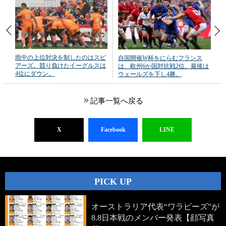
雨中の上位対決を制したのはスピ
自国開催W杯をにらむフランス
アーズ。競り負けたイーグルスは
は、欧州6か国対抗戦2位。最後は
4位にダウン。
ウェールズを下し4勝。
記事一覧へ戻る
X
Facebook
LINE
PICK UP
オーストラリア代表“ワラビーズ”が
8.8日本戦のメンバー発表【顔写真