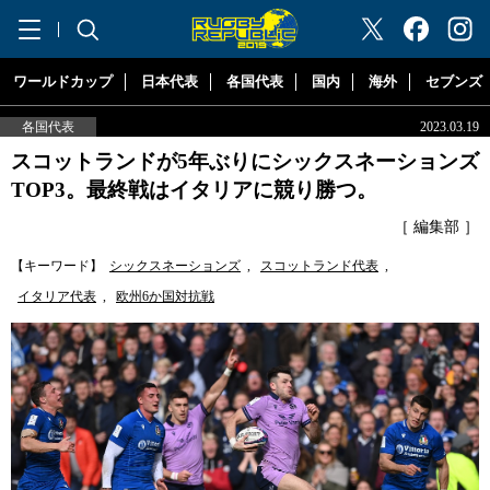
"ラグビーリパブリック"
ワールドカップ
日本代表
各国代表
国内
海外
セブンズ
各国代表
2023.03.19
スコットランドが5年ぶりにシックスネーションズ
TOP3。最終戦はイタリアに競り勝つ。
［ 編集部 ］
【キーワード】
シックスネーションズ
,
スコットランド代表
,
イタリア代表
,
欧州6か国対抗戦