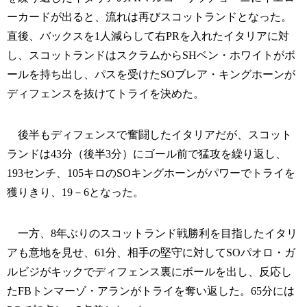
ーカードが出ると、流れは再びスコットランドとなった。
直後、バックスを1人減らして右PRを入れたイタリアに対
し、スコットランドはスクラムからSHベン・ホワイトがボ
ールを持ち出し、パスを受けたSOブレア・キングホーンが
ディフェンスを抜けてトライを決めた。
後半もディフェンスで奮闘したイタリアだが、スコット
ランドは43分（後半3分）にゴール前で猛攻を繰り返し、
193センチ、105キロのSOキングホーンがパワーでトライを
獲りきり、19－6となった。
一方、8年ぶりのスコットランド戦勝利を目指したイタリ
アも意地を見せ、61分、相手の堅守に対してSOパオロ・ガ
ルビジがキックでディフェンス裏にボールを出し、反応し
たFBトンマーゾ・アランがトライを奪い返した。65分には