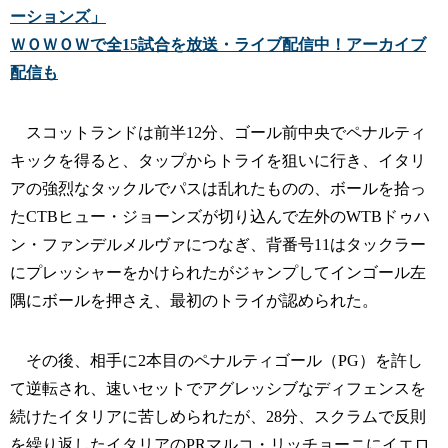
ーションズ」
ＷＯＷＯＷで全15試合を放送・ライブ配信中！アーカイブ
配信も
スコットランドは前半12分、ゴール前中央でペナルティ
キックを得ると、タップからトライを狙いに行き、イタリ
アの強烈なタックルでパスは乱れたものの、ボールを拾っ
たCTBヒュー・ジョーンズが切り込んで左外のWTBドゥハ
ン・ファンデルメルヴァにつなぎ、背番号11はタックラー
にプレッシャーをかけられたがジャンプしてインゴール左
隅にボールを押さえ、最初のトライが認められた。
その後、相手に2本目のペナルティゴール（PG）を許し
て逆転され、速いセットでアグレッシブなディフェンスを
続けたイタリアに苦しめられたが、28分、スクラムで反則
を繰り返したイタリアのPRマルコ・リッチョーニにイエロ