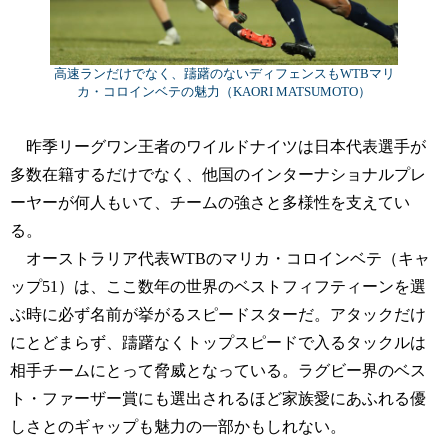
高速ランだけでなく、躊躇のないディフェンスもWTBマリ
カ・コロインベテの魅力（KAORI MATSUMOTO）
昨季リーグワン王者のワイルドナイツは日本代表選手が
多数在籍するだけでなく、他国のインターナショナルプレ
ーヤーが何人もいて、チームの強さと多様性を支えてい
る。
オーストラリア代表WTBのマリカ・コロインベテ（キャ
ップ51）は、ここ数年の世界のベストフィフティーンを選
ぶ時に必ず名前が挙がるスピードスターだ。アタックだけ
にとどまらず、躊躇なくトップスピードで入るタックルは
相手チームにとって脅威となっている。ラグビー界のベス
ト・ファーザー賞にも選出されるほど家族愛にあふれる優
しさとのギャップも魅力の一部かもしれない。