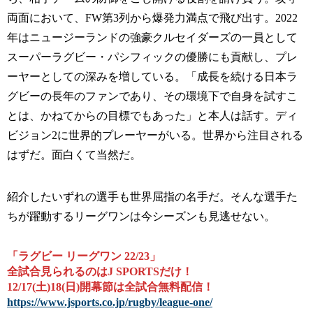
両面において、FW第3列から爆発力満点で飛び出す。2022
年はニュージーランドの強豪クルセイダーズの一員として
スーパーラグビー・パシフィックの優勝にも貢献し、プレ
ーヤーとしての深みを増している。「成長を続ける日本ラ
グビーの長年のファンであり、その環境下で自身を試すこ
とは、かねてからの目標でもあった」と本人は話す。ディ
ビジョン2に世界的プレーヤーがいる。世界から注目される
はずだ。面白くて当然だ。
紹介したいずれの選手も世界屈指の名手だ。そんな選手た
ちが躍動するリーグワンは今シーズンも見逃せない。
「ラグビー リーグワン 22/23」
全試合見られるのはJ SPORTSだけ！
12/17(土)18(日)開幕節は全試合無料配信！
https://www.jsports.co.jp/rugby/league-one/