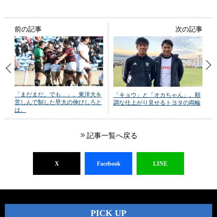
前の記事
次の記事
「まだまだ。でも…」。東洋大を
「キョウ」と「オカちゃん」。順
苦しんで制した早大の伸びしろと
調な仕上がり見せるトヨタの両輪
は。
記事一覧へ戻る
X
Facebook
LINE
PICK UP