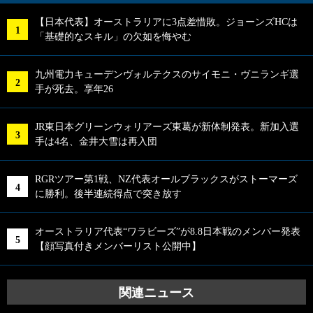
【日本代表】オーストラリアに3点差惜敗。ジョーンズHCは
「基礎的なスキル」の欠如を悔やむ
九州電力キューデンヴォルテクスのサイモニ・ヴニランギ選
手が死去。享年26
JR東日本グリーンウォリアーズ東葛が新体制発表。新加入選
手は4名、金井大雪は再入団
RGRツアー第1戦、NZ代表オールブラックスがストーマーズ
に勝利。後半連続得点で突き放す
オーストラリア代表“ワラビーズ”が8.8日本戦のメンバー発表
【顔写真付きメンバーリスト公開中】
関連ニュース