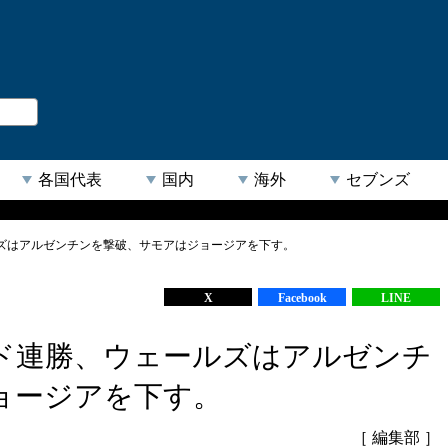
。
閉じる
各国代表
国内
海外
セブンズ
ズはアルゼンチンを撃破、サモアはジョージアを下す。
【人気キーワード】
X
Facebook
LINE
ド連勝、ウェールズはアルゼンチ
ョージアを下す。
［ 編集部 ］