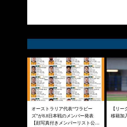
オーストラリア代表“ワラビー
【リーグ
ズ”が8.8日本戦のメンバー発表
移籍加
【顔写真付きメンバーリスト公…