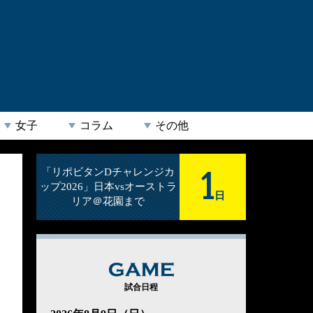
女子
コラム
その他
1
「リポビタンDチャレンジカ
ップ2026」日本vsオーストラ
日
リア＠花園まで
GAME
試合日程