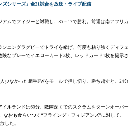
ンズシリーズ」全21試合を放送・ライブ配信
アムでフィジーと対戦し、35－17で勝利。前週は南アフリカ
ンニングラグビーでトライを挙げ、何度も粘り強くディフェ
危険なプレーでイエローカード2枚、レッドカード1枚を提示さ
1人少なかった相手FWをモールで押し切り、勝ち越すと、24分
アイルランドは60分、敵陣深くでのスクラムをターンオーバー
。なおも食らいつく“フライング・フィジアンズ”に対して、
き放した。