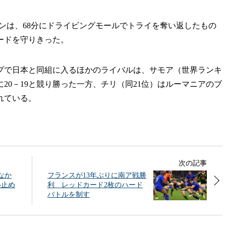
ンは、68分にドライビングモールでトライを奪い返したもの
ードを守りきった。
プで日本と同組に入るほかのライバルは、サモア（世界ランキ
に20－19と競り勝った一方、チリ（同21位）はルーマニアのブ
敗れている。
次の記事
なか
フランスが13年ぶりに南ア戦勝
い止め
利 レッドカード2枚のハード
バトルを制す