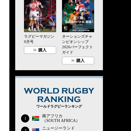
ラグビーマガジン
ネーションズチャ
9月号
ンピオンシップ
2026パーフェクト
購入
ガイド
購入
WORLD RUG
ワールドラグビーランキング
南アフリカ
1
（SOUTH AFRICA）
ニュージーランド
2