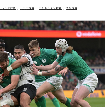
ルランド代表
,
サモア代表
,
アルゼンチン代表
,
チリ代表
,