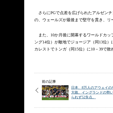
さらにPGで点差を広げられたアルゼンチ
の、ウェールズが最後まで堅守を貫き、リ
また、10か月後に開幕するワールドカッ
ング14位）が敵地でジョージア（同13位）
カレストでトンガ（同15位）に10－39で
前の記事
日本、8万人のアウェイの
大敗。イングランドの勢
られず52失点。