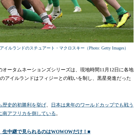
ンドのスチュアート・マクロスキー（Photo: Getty Images）
オータムネーションズシリーズは、現地時間11月12日に各地
位のアイルランドはフィジーとの戦いを制し、黒星発進だった
ら歴史的初勝利を挙げ
、
日本は来年のワールドカップでも戦う
りに南アフリカを倒している
。
日本」生中継で見られるのはWOWOWだけ！■