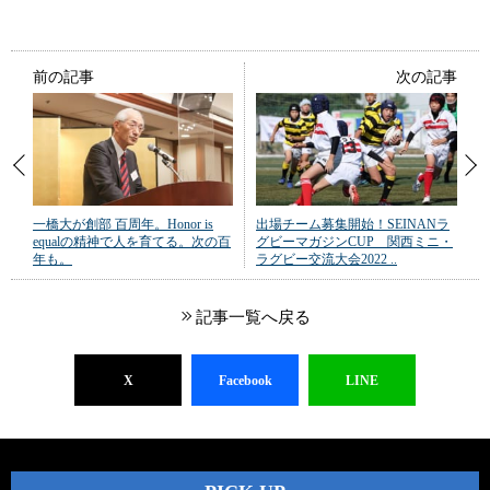
前の記事
次の記事
一橋大が創部 百周年。Honor is
出場チーム募集開始！SEINANラ
equalの精神で人を育てる。次の百
グビーマガジンCUP 関西ミニ・
年も。
ラグビー交流大会2022 ..
記事一覧へ戻る
X
Facebook
LINE