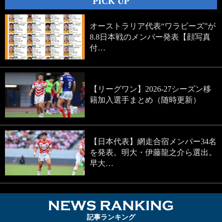
PICK UP
オーストラリア代表“ワラビーズ”が
8.8日本戦のメンバー発表【顔写真
付…
【リーグワン】2026-27シーズン移
籍加入選手まとめ（随時更新）
【日本代表】網走合宿メンバー34名
を発表。明大・伊藤龍之介ら選出。
早大…
NEWS RA
記事ランキング