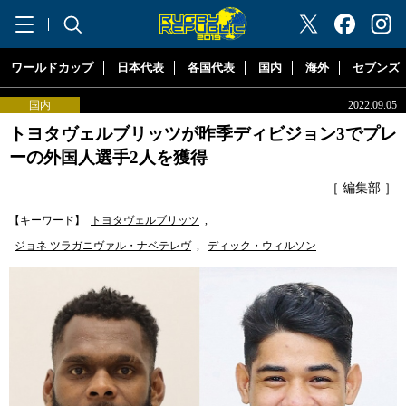
"ラグビーリパブリック"
ワールドカップ
日本代表
各国代表
国内
海外
セブンズ
国内
2022.09.05
トヨタヴェルブリッツが昨季ディビジョン3でプレ
ーの外国人選手2人を獲得
［ 編集部 ］
【キーワード】
トヨタヴェルブリッツ
,
ジョネ ツラガニヴァル・ナベテレヴ
,
ディック・ウィルソン