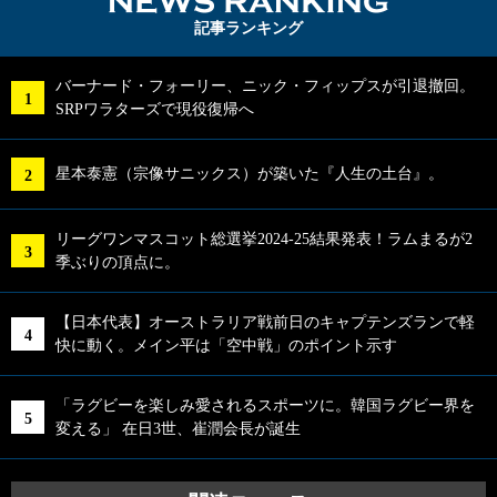
NEWS RA
記事ランキング
バーナード・フォーリー、ニック・フィップスが引退撤回。
SRPワラターズで現役復帰へ
星本泰憲（宗像サニックス）が築いた『人生の土台』。
リーグワンマスコット総選挙2024-25結果発表！ラムまるが2
季ぶりの頂点に。
【日本代表】オーストラリア戦前日のキャプテンズランで軽
快に動く。メイン平は「空中戦」のポイント示す
「ラグビーを楽しみ愛されるスポーツに。韓国ラグビー界を
変える」 在日3世、崔潤会長が誕生