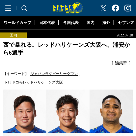
"ラグビーリパブリック"
ワールドカップ
日本代表
各国代表
国内
海外
セブンズ
国内
2022.07.28
西で暴れる。レッドハリケーンズ大阪へ、浦安か
ら6選手
［ 編集部 ］
【キーワード】
ジャパンラグビーリーグワン
,
NTTドコモレッドハリケーンズ大阪