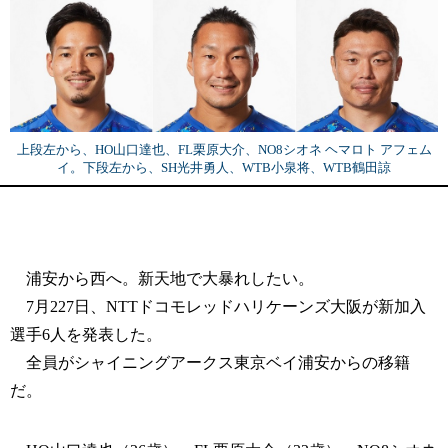
上段左から、HO山口達也、FL栗原大介、NO8シオネ ヘマロト アフェム
イ。下段左から、SH光井勇人、WTB小泉将、WTB鶴田諒
浦安から西へ。新天地で大暴れしたい。
7月227日、NTTドコモレッドハリケーンズ大阪が新加入
選手6人を発表した。
全員がシャイニングアークス東京ベイ浦安からの移籍
だ。