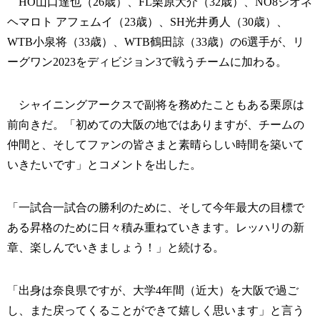
HO山口達也（26歳）、FL栗原大介（32歳）、NO8シオネ
ヘマロト アフェムイ（23歳）、SH光井勇人（30歳）、
WTB小泉将（33歳）、WTB鶴田諒（33歳）の6選手が、リ
ーグワン2023をディビジョン3で戦うチームに加わる。
シャイニングアークスで副将を務めたこともある栗原は
前向きだ。「初めての大阪の地ではありますが、チームの
仲間と、そしてファンの皆さまと素晴らしい時間を築いて
いきたいです」とコメントを出した。
「一試合一試合の勝利のために、そして今年最大の目標で
ある昇格のために日々積み重ねていきます。レッハリの新
章、楽しんでいきましょう！」と続ける。
「出身は奈良県ですが、大学4年間（近大）を大阪で過ご
し、また戻ってくることができて嬉しく思います」と言う