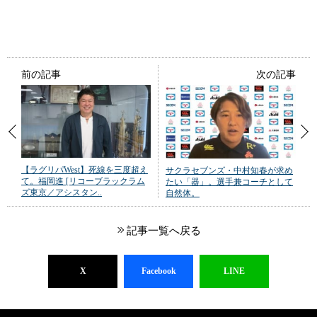
前の記事
次の記事
【ラグリパWest】死線を三度超え
サクラセブンズ・中村知春が求め
て。福岡進 [リコーブラックラム
たい「器」。選手兼コーチとして
ズ東京／アシスタン..
自然体。
記事一覧へ戻る
X
Facebook
LINE