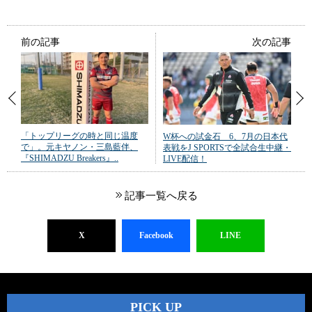
前の記事
次の記事
「トップリーグの時と同じ温度
W杯への試金石 6、7月の日本代
で」。元キヤノン・三島藍伴、
表戦をJ SPORTSで全試合生中継・
『SHIMADZU Breakers』..
LIVE配信！
記事一覧へ戻る
X
Facebook
LINE
PICK UP