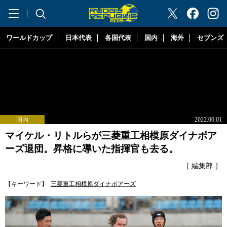
"ラグビーリパブリック"
ワールドカップ
日本代表
各国代表
国内
海外
セブンズ
国内
2022.06.01
マイケル・リトルらが三菱重工相模原ダイナボア
ーズ退団。昇格に導いた指揮官も去る。
［ 編集部 ］
【キーワード】
三菱重工相模原ダイナボアーズ