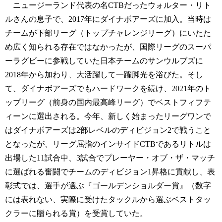
ニュージーランド代表の名CTBだったウォルター・リト
ルさんの息子で、2017年にダイナボアーズに加入。当時は
チームが下部リーグ（トップチャレンジリーグ）にいたた
め広く知られる存在ではなかったが、国際リーグのスーパ
ーラグビーに参戦していた日本チームのサンウルブズに
2018年から加わり、大活躍して一躍脚光を浴びた。そし
て、ダイナボアーズでもハードワークを続け、2021年のト
ップリーグ（前身の国内最高峰リーグ）でベストフィフテ
ィーンに選出される。今年、新しく始まったリーグワンで
はダイナボアーズは2部レベルのディビジョン2で戦うこと
となったが、リーグ屈指のインサイドCTBであるリトルは
出場した11試合中、3試合でプレーヤー・オブ・ザ・マッチ
に選ばれる奮闘でチームのディビジョン1昇格に貢献し、表
彰式では、選手が選ぶ『ゴールデンショルダー賞』（数字
には表れない、実際に受けたタックルから選ぶベストタッ
クラーに贈られる賞）を受賞していた。