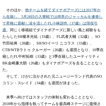
そのほか、
他チームを経てダイナボアーズには2017年か
ら在籍し、5月28日の入替戦では得意のジャッカルを連発し
て昇格に貢献し涙を流したFL小林訓也（37歳）は現役引
退
。同じく移籍組でダイナボアーズに新しい風と経験をも
たらしたSH榎本光祐（33歳）、FL武者大輔（32歳）、SO
竹田祐将（28歳）、SH/SOイーリ ニコラス（33歳）、
CTB/WTBラトゥ クルーガー（26歳）も退団となり、10季在
籍したFL中村拓樹（33歳）と3季在籍したユーティリティ
BK金崎廉大朗（26歳）もダイナボアーズを去ることとなっ
た。
そして、けがに泣かされた元ニュージーランド代表のSO
コリン・スレイド（34歳）も退団が決まった。
来季へ向けてはスタッフの体制も変わることとなり、
2018年から指揮を執ってチームを最高峰ステージに復帰さ