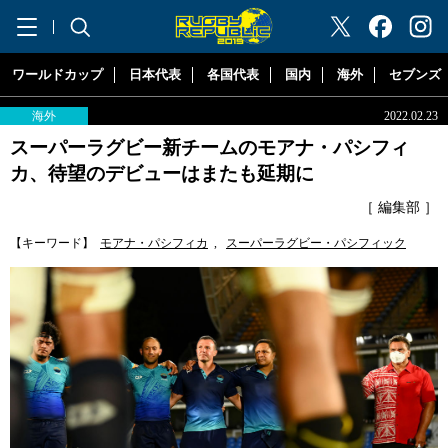
"ラグビーリパブリック"
ワールドカップ
日本代表
各国代表
国内
海外
セブンズ
海外
2022.02.23
スーパーラグビー新チームのモアナ・パシフィ
カ、待望のデビューはまたも延期に
［ 編集部 ］
【キーワード】
モアナ・パシフィカ
,
スーパーラグビー・パシフィック