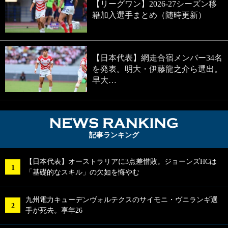
【リーグワン】2026-27シーズン移
籍加入選手まとめ（随時更新）
【日本代表】網走合宿メンバー34名
を発表。明大・伊藤龍之介ら選出。
早大…
NEWS RA
記事ランキング
【日本代表】オーストラリアに3点差惜敗。ジョーンズHCは
「基礎的なスキル」の欠如を悔やむ
九州電力キューデンヴォルテクスのサイモニ・ヴニランギ選
手が死去。享年26