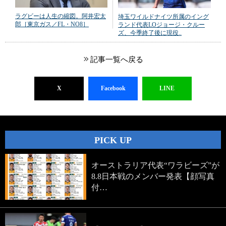
ラグビーは人生の縮図。阿井宏太
埼玉ワイルドナイツ所属のイング
郎［東京ガス／FL・NO8］
ランド代表LOジョージ・クルー
ズ、今季終了後に現役..
記事一覧へ戻る
X
Facebook
LINE
PICK UP
オーストラリア代表“ワラビーズ”が
8.8日本戦のメンバー発表【顔写真
付…