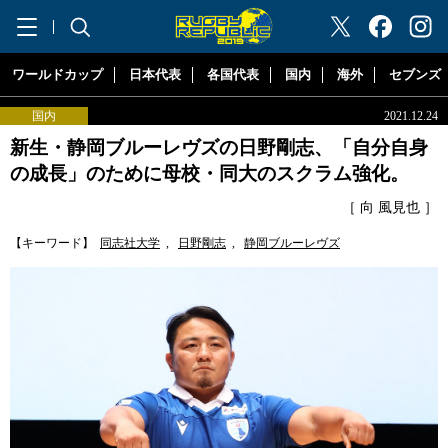
"ラグビーリパブリック"
ワールドカップ
日本代表
各国代表
国内
海外
セブンズ
国内
2021.12.24
新生・静岡ブルーレヴズの日野剛志、「自分自身
の成長」のために母校・同大のスクラム強化。
［ 向 風見也 ］
【キーワード】
同志社大学
,
日野剛志
,
静岡ブルーレヴズ