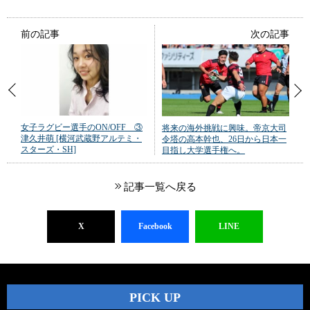
前の記事
次の記事
女子ラグビー選手のON/OFF ③
将来の海外挑戦に興味。帝京大司
津久井萌 [横河武蔵野アルテミ・
令塔の高本幹也、26日から日本一
スターズ・SH]
目指し大学選手権へ。
記事一覧へ戻る
X
Facebook
LINE
PICK UP