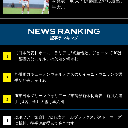
を発表。明大・伊藤龍之介ら選出。
早大…
NEWS RA
記事ランキング
【日本代表】オーストラリアに3点差惜敗。ジョーンズHCは
「基礎的なスキル」の欠如を悔やむ
九州電力キューデンヴォルテクスのサイモニ・ヴニランギ選
手が死去。享年26
JR東日本グリーンウォリアーズ東葛が新体制発表。新加入選
手は4名、金井大雪は再入団
RGRツアー第1戦、NZ代表オールブラックスがストーマーズ
に勝利。後半連続得点で突き放す