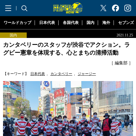
"ラグビーリパブリック"
ワールドカップ
日本代表
各国代表
国内
海外
セブンズ
国内
2021.11.25
カンタベリーのスタッフが渋谷でアクション。ラ
グビー憲章を体現する、心とまちの清掃活動
［ 編集部 ］
【キーワード】
日本代表
,
カンタベリー
,
ジャージー