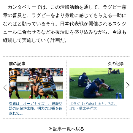
カンタベリーでは、この清掃活動を通して、ラグビー憲
章の普及と、ラグビーをより身近に感じてもらえる一助に
なればと願っているそう。日本代表戦が開催されるスケジ
ュールに合わせるなど応援活動を盛り込みながら、今度も
継続して実施していく計画だ。
前の記事
次の記事
課題は「オーガナイズ」。経歴話
【ラグリパWest】あと、7点。
題の伊藤耕太郎、明大の10番を任
IPU・環太平洋大
されて。
記事一覧へ戻る