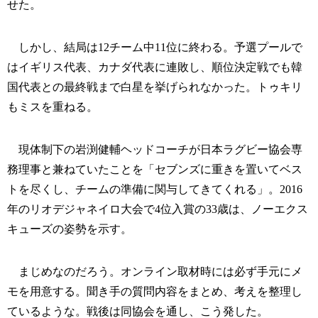
せた。
しかし、結局は12チーム中11位に終わる。予選プールで
はイギリス代表、カナダ代表に連敗し、順位決定戦でも韓
国代表との最終戦まで白星を挙げられなかった。トゥキリ
もミスを重ねる。
現体制下の岩渕健輔ヘッドコーチが日本ラグビー協会専
務理事と兼ねていたことを「セブンズに重きを置いてベス
トを尽くし、チームの準備に関与してきてくれる」。2016
年のリオデジャネイロ大会で4位入賞の33歳は、ノーエクス
キューズの姿勢を示す。
まじめなのだろう。オンライン取材時には必ず手元にメ
モを用意する。聞き手の質問内容をまとめ、考えを整理し
ているような。戦後は同協会を通し、こう発した。