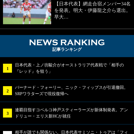
【日本代表】網走合宿メンバー34名
を発表。明大・伊藤龍之介ら選出。
早大…
NEWS RA
記事ランキング
日本代表・上ノ坊駿介がオーストラリア代表戦で「相手の
『レッド』を狙う」
バーナード・フォーリー、ニック・フィップスが引退撤回。
SRPワラターズで現役復帰へ
連覇目指すコベルコ神戸スティーラーズが新体制発表。アン
ドリュー・エリス新HCが就任
相手が誰でも関係ない。日本代表サミソニ・トゥアは「フィ