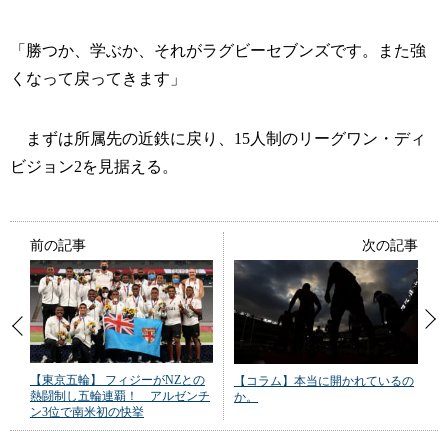
「勝つか、学ぶか、それがラグビーセブンズです。また強
くなって戻ってきます」
まずは所属先の近鉄に戻り、15人制のリーグワン・ディ
ビジョン2を見据える。
前の記事
次の記事
【東京五輪】 フィジーがNZとの
【コラム】本当に開かれているの
熱闘制し五輪連覇！ アルゼンチ
か。
ン3位で南米初の快挙