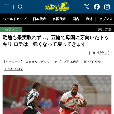
"ラグビーリパブリック"
ワールドカップ
日本代表
各国代表
国内
海外
セブンズ
セブンズ
2021.07.29
勤勉も果実取れず…。五輪で母国に牙向いたトゥ
キリ ロテは「強くなって戻ってきます」
［ 向 風見也 ］
【キーワード】
東京オリンピック
,
セブンズ日本代表
,
TOKYO2020
,
トゥキリ ロテ