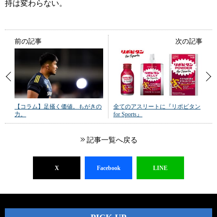
持は変わらない。
前の記事
次の記事
【コラム】足掻く価値。もがきの
全てのアスリートに『リポビタン
力。
for Sports』
記事一覧へ戻る
X
Facebook
LINE