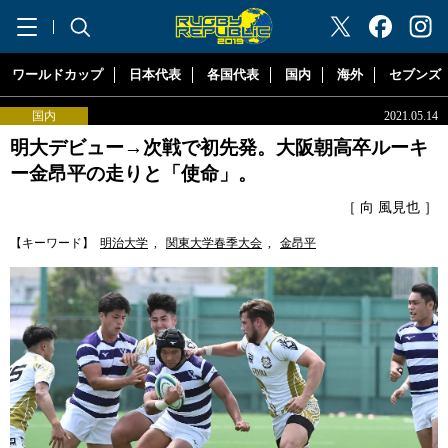
"ラグビーリパブリック"
ワールドカップ
日本代表
各国代表
国内
海外
セブンズ
国内
2021.05.14
明大デビュー→次戦で初先発。大阪朝高卒ルーキ
ー金昂平の走りと「使命」。
［ 向 風見也 ］
【キーワード】
明治大学
,
関東大学春季大会
,
金昂平