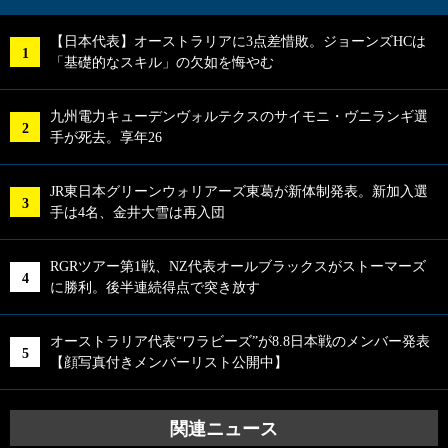
【日本代表】オーストラリアに3点差惜敗。ジョーンズHCは
「基礎的なスキル」の欠如を悔やむ
九州電力キューデンヴォルテクスのサイモニ・ヴニランギ選
手が死去。享年26
JR東日本グリーンウォリアーズ東葛が新体制発表。新加入選
手は4名、金井大雪は再入団
RGRツアー第1戦、NZ代表オールブラックスがストーマーズ
に勝利。後半連続得点で突き放す
オーストラリア代表“ワラビーズ”が8.8日本戦のメンバー発表
【顔写真付きメンバーリスト公開中】
関連ニュース