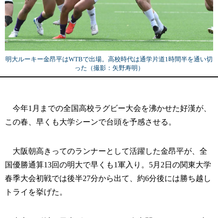
明大ルーキー金昂平はWTBで出場。高校時代は通学片道1時間半を通い切
った（撮影：矢野寿明）
今年1月までの全国高校ラグビー大会を沸かせた好漢が、
この春、早くも大学シーンで台頭を予感させる。
大阪朝高きってのランナーとして活躍した金昂平が、全
国優勝通算13回の明大で早くも1軍入り。5月2日の関東大学
春季大会初戦では後半27分から出て、約6分後には勝ち越し
トライを挙げた。