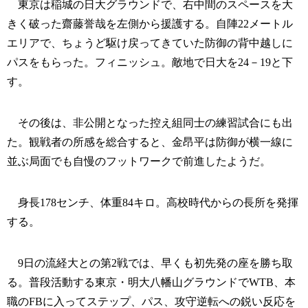
東京は稲城の日大グラウンドで、右中間のスペースを大
きく破った齋藤誉哉を左側から援護する。自陣22メートル
エリアで、ちょうど駆け戻ってきていた防御の背中越しに
パスをもらった。フィニッシュ。敵地で日大を24－19と下
す。
その後は、非公開となった控え組同士の練習試合にも出
た。観戦者の所感を総合すると、金昂平は防御が横一線に
並ぶ局面でも自慢のフットワークで前進したようだ。
身長178センチ、体重84キロ。高校時代からの長所を発揮
する。
9日の流経大との第2戦では、早くも初先発の座を勝ち取
る。普段活動する東京・明大八幡山グラウンドでWTB、本
職のFBに入ってステップ、パス、攻守逆転への鋭い反応を