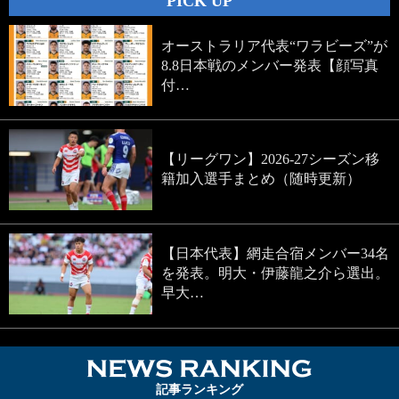
PICK UP
オーストラリア代表“ワラビーズ”が
8.8日本戦のメンバー発表【顔写真
付…
【リーグワン】2026-27シーズン移
籍加入選手まとめ（随時更新）
【日本代表】網走合宿メンバー34名
を発表。明大・伊藤龍之介ら選出。
早大…
NEWS RA
記事ランキング