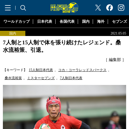
"ラグビーリパブリック"
ワールドカップ
日本代表
各国代表
国内
海外
セブンズ
国内
2021.05.05
7人制と15人制で体を張り続けたレジェンド。桑
水流裕策、引退。
［ 編集部 ］
【キーワード】
15人制日本代表
,
コカ・コーラレッドスパークス
,
桑水流裕策
,
ミスターセブンズ
,
7人制日本代表