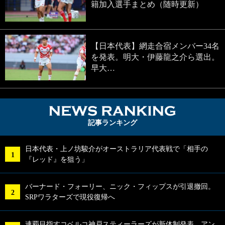
籍加入選手まとめ（随時更新）
【日本代表】網走合宿メンバー34名
を発表。明大・伊藤龍之介ら選出。
早大…
NEWS RA
記事ランキング
日本代表・上ノ坊駿介がオーストラリア代表戦で「相手の
『レッド』を狙う」
バーナード・フォーリー、ニック・フィップスが引退撤回。
SRPワラターズで現役復帰へ
連覇目指すコベルコ神戸スティーラーズが新体制発表。アン