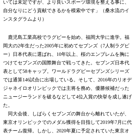
いては未定ですが、 より良いスポーツ環境を整える事に 、
自分なりにどう貢献できるかを模索中です」（桑水流のイ
ンスタグラムより）
鹿児島工業高校でラグビーを始め、福岡大学に進学。福
岡大の2年生だった2005年に初めてセブンズ（7人制ラグビ
ー）日本代表に選ばれ、10年以上、桜のエンブレムを胸に
つけてセブンズの国際舞台で戦ってきた。セブンズ日本代
表として58キャップ。ワールドラグビーセブンズシリーズ
では通算146試合に出場している。そして、2016年のリオデ
ジャネイロオリンピックでは主将を務め、優勝候補だった
ニュージーランドを破るなどして4位入賞の快挙を成し遂げ
た。
同大会後、しばらくセブンズの舞台から離れていたが、
東京オリンピックでのメダル獲得を目指して2019年7月に代
表チーム復帰。しかし、2020年夏に予定されていた東京オ