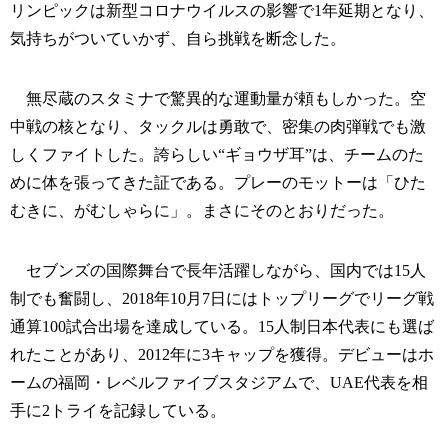
リンピックは新型コロナウイルスの影響で1年延期となり、
気持ちがついていかず、自ら挑戦を断念した。
無尽蔵のスタミナで驚異的な運動量が頼もしかった。空
中戦の核となり、タックルは勇敢で、密集の肉弾戦でも激
しくファイトした。誇らしい“ギョウザ耳”は、チームのた
めに体を張ってきた証である。プレーのモットーは「ひた
むきに、がむしゃらに」。まさにそのとおりだった。
セブンズの国際舞台で長年活躍しながら、国内では15人
制でも奮闘し、2018年10月7日にはトップリーグでリーグ戦
通算100試合出場を達成している。15人制日本代表にも選ば
れたことがあり、2012年に3キャップを獲得。デビューはホ
ームの福岡・レベルファイブスタジアムで、UAE代表を相
手に2トライを記録している。