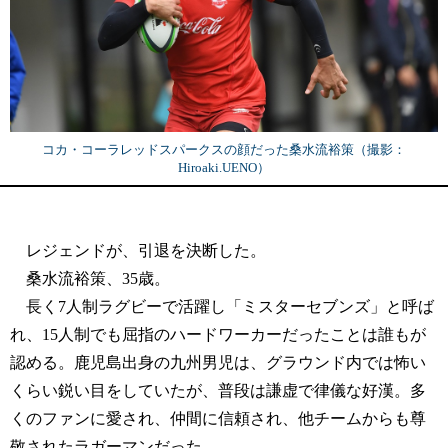
コカ・コーラレッドスパークスの顔だった桑水流裕策（撮影：
Hiroaki.UENO）
レジェンドが、引退を決断した。
桑水流裕策、35歳。
長く7人制ラグビーで活躍し「ミスターセブンズ」と呼ば
れ、15人制でも屈指のハードワーカーだったことは誰もが
認める。鹿児島出身の九州男児は、グラウンド内では怖い
くらい鋭い目をしていたが、普段は謙虚で律儀な好漢。多
くのファンに愛され、仲間に信頼され、他チームからも尊
敬されたラガーマンだった。