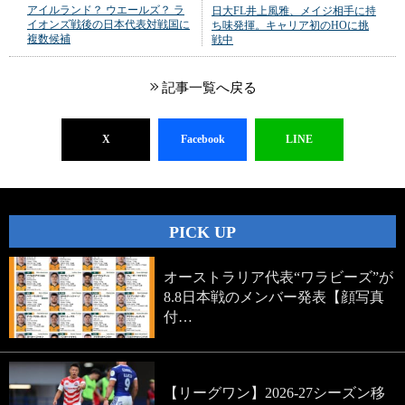
アイルランド？ ウエールズ？ ラ
日大FL井上風雅、メイジ相手に持
イオンズ戦後の日本代表対戦国に
ち味発揮。キャリア初のHOに挑
複数候補
戦中
記事一覧へ戻る
X
Facebook
LINE
PICK UP
オーストラリア代表“ワラビーズ”が
8.8日本戦のメンバー発表【顔写真
付…
【リーグワン】2026-27シーズン移