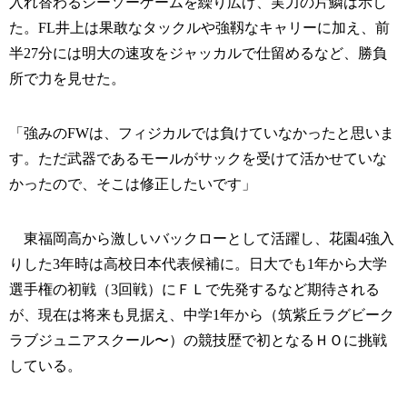
入れ替わるシーソーゲームを繰り広げ、実力の片鱗は示し
た。FL井上は果敢なタックルや強靱なキャリーに加え、前
半27分には明大の速攻をジャッカルで仕留めるなど、勝負
所で力を見せた。
「強みのFWは、フィジカルでは負けていなかったと思いま
す。ただ武器であるモールがサックを受けて活かせていな
かったので、そこは修正したいです」
東福岡高から激しいバックローとして活躍し、花園4強入
りした3年時は高校日本代表候補に。日大でも1年から大学
選手権の初戦（3回戦）にＦＬで先発するなど期待される
が、現在は将来も見据え、中学1年から（筑紫丘ラグビーク
ラブジュニアスクール〜）の競技歴で初となるＨＯに挑戦
している。