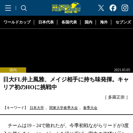
"ラグビーリパブリック"
ワールドカップ
日本代表
各国代表
国内
海外
セブンズ
国内
2021.05.05
日大FL井上風雅、メイジ相手に持ち味発揮。キャ
リア初のHOに挑戦中
［ 多羅正崇 ］
【キーワード】
日本大学
,
関東大学春季大会
,
春季大会
チームは19－24で敗れたが、今季初戦ながらリードが3度