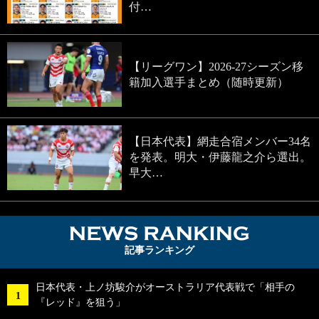
付…
【リーグワン】2026-27シーズン移
籍加入選手まとめ（随時更新）
【日本代表】網走合宿メンバー34名
を発表。明大・伊藤龍之介ら選出。
早大…
NEWS RA
記事ランキング
日本代表・上ノ坊駿介がオーストラリア代表戦で「相手の
『レッド』を狙う」