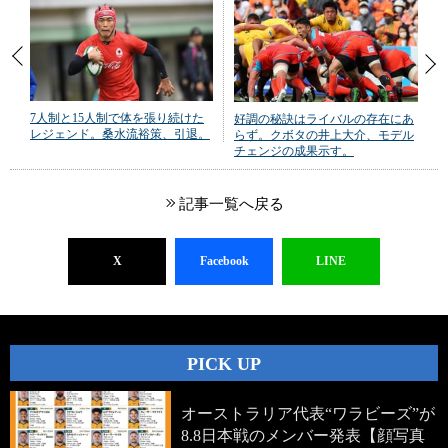
7人制と15人制で体を張り続けた
好調の秘訣はライバルの存在にあ
レジェンド。桑水流裕策、引退。
らず。クボタの井上大介、モデル
チェンジの成果示す。
記事一覧へ戻る
X
Facebook
LINE
PICK UP
オーストラリア代表“ワラビーズ”が
8.8日本戦のメンバー発表【顔写真