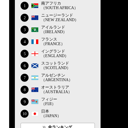
南アフリカ
1
（SOUTH AFRICA）
ニュージーランド
2
（NEW ZEALAND）
アイルランド
3
（IRELAND）
フランス
4
（FRANCE）
イングランド
5
（ENGLAND）
スコットランド
6
（SCOTLAND）
アルゼンチン
7
（ARGENTINA）
オーストラリア
8
（AUSTRALIA）
フィジー
9
（FIJI）
日本
10
（JAPAN）
全ランキング