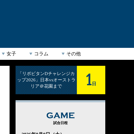
女子
コラム
その他
1
「リポビタンDチャレンジカ
ップ2026」日本vsオーストラ
日
リア＠花園まで
GAME
試合日程