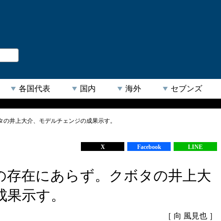
。
閉じる
各国代表
国内
海外
セブンズ
タの井上大介、モデルチェンジの成果示す。
【人気キーワード】
X
Facebook
LINE
の存在にあらず。クボタの井上大
成果示す。
［ 向 風見也 ］