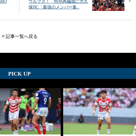
HO
ウルブズ！ 特別再編成に大久
保HC「最強のメンバー集..
記事一覧へ戻る
PICK UP