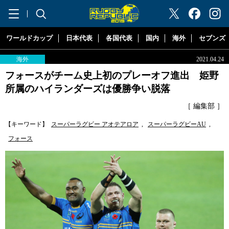
"ラグビーリパブリック"
ワールドカップ
日本代表
各国代表
国内
海外
セブンズ
海外
2021.04.24
フォースがチーム史上初のプレーオフ進出 姫野
所属のハイランダーズは優勝争い脱落
［ 編集部 ］
【キーワード】
スーパーラグビー アオテアロア
,
スーパーラグビーAU
,
フォース