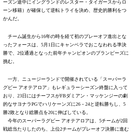
ーズン途中にイングランドのレスター・タイガースからロ
ーン移籍）が確保して逆転トライを決め、歴史的勝利をつ
かんだ。
チーム誕生から16年の時を経て初のプレーオフ進出とな
ったフォースは、5月1日にキャンベラでおこなわれる準決
勝で、2位通過となった前年チャンピオンのブランビーズに
挑む。
一方、ニュージーランドで開催されている「スーパーラ
グビー アオテアロア」もレギュラーシーズン終盤に入って
おり、23日にはチーフスがFBダミアン・マッケンジーの劇
的なサヨナラPGでハリケーンズに26－24と逆転勝ちし、5
勝2敗となり総勝点を20に伸ばしている。
今年のスーパーラグビー アオテアロアは、5チームが2回
戦総当たりしたのち、上位2チームがプレーオフ決勝に進む