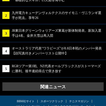
「基礎的なスキル」の欠如を悔やむ
九州電力キューデンヴォルテクスのサイモニ・ヴニランギ選
手が死去。享年26
JR東日本グリーンウォリアーズ東葛が新体制発表。新加入選
手は4名、金井大雪は再入団
オーストラリア代表“ワラビーズ”が8.8日本戦のメンバー発表
【顔写真付きメンバーリスト公開中】
RGRツアー第1戦、NZ代表オールブラックスがストーマーズ
に勝利。後半連続得点で突き放す
関連ニュース
BBM社サイト
スポーツクリック
テニスマガジン