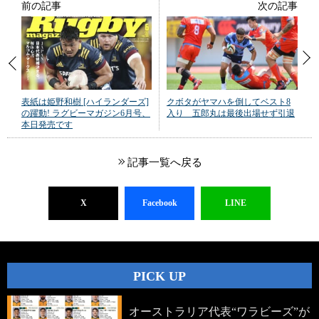
前の記事
次の記事
表紙は姫野和樹 [ハイランダーズ]
クボタがヤマハを倒してベスト8
の躍動! ラグビーマガジン6月号、
入り 五郎丸は最後出場せず引退
本日発売です
記事一覧へ戻る
X
Facebook
LINE
PICK UP
オーストラリア代表“ワラビーズ”が