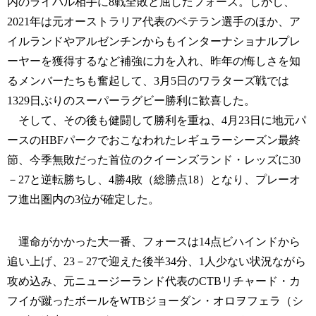
内のライバル相手に8戦全敗と屈したフォース。しかし、
2021年は元オーストラリア代表のベテラン選手のほか、ア
イルランドやアルゼンチンからもインターナショナルプレ
ーヤーを獲得するなど補強に力を入れ、昨年の悔しさを知
るメンバーたちも奮起して、3月5日のワラターズ戦では
1329日ぶりのスーパーラグビー勝利に歓喜した。
そして、その後も健闘して勝利を重ね、4月23日に地元パ
ースのHBFパークでおこなわれたレギュラーシーズン最終
節、今季無敗だった首位のクイーンズランド・レッズに30
－27と逆転勝ちし、4勝4敗（総勝点18）となり、プレーオ
フ進出圏内の3位が確定した。
運命がかかった大一番、フォースは14点ビハインドから
追い上げ、23－27で迎えた後半34分、1人少ない状況ながら
攻め込み、元ニュージーランド代表のCTBリチャード・カ
フイが蹴ったボールをWTBジョーダン・オロヲフェラ（シ