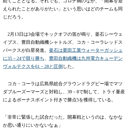
続くこととなる。それでも、コロナ禍のなか、「開幕を迎
えられたことがありがたい」という思いはどのチームも同
じだろう。
2月13日は3会場でキックオフの笛が鳴り、釜石シーウェ
イブス、豊田自動織機シャトルズ、コカ・コーラレッドス
パークスが白星発進。
釜石は栗田工業ウォーターガッシュ
に35－24で競り勝ち
、
豊田自動織機は九州電力キューデン
ヴォルテクスを61－28と圧倒
した。
コカ・コーラは広島県総合グラウンドラグビー場でマツ
ダブルーズーマーズと対戦し、39－8で制して、トライ量産
によるボーナスポイント付きで勝点5を獲得している。
「非常に緊張した試合だった。開幕戦というのは、なかな
か思い通りにいかないなぁ」