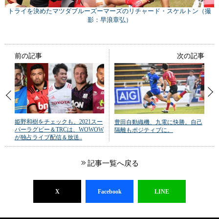
トライを決めたマツダブルーズーマーズのリチャード・スケルトン（撮
影：早浪章弘）
前の記事
次の記事
姫野和樹をチェックも。2021スー
豊田自動織機、九電に快勝。自己
パーラグビー＆TRCは、WOWOW
隔離もポジティブに。
が独占ライブ配信＆放送..
記事一覧へ戻る
X
Facebook
LINE