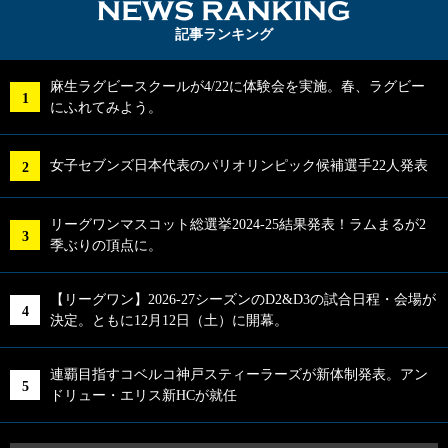
NEWS RA
記事ランキング
麻生ラグビースクールが4/22に体験会を実施。春、ラグビー
にふれてみよう。
女子セブンズ日本代表のパリオリンピック候補選手22人発表
リーグワンマスコット総選挙2024-25結果発表！ラムまるが2
季ぶりの頂点に。
【リーグワン】2026-27シーズンのD2&D3の試合日程・会場が
決定。ともに12月12日（土）に開幕。
連覇目指すコベルコ神戸スティーラーズが新体制発表。アン
ドリュー・エリス新HCが就任