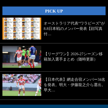
PICK UP
オーストラリア代表“ワラビーズ”が
8.8日本戦のメンバー発表【顔写真
付…
【リーグワン】2026-27シーズン移
籍加入選手まとめ（随時更新）
【日本代表】網走合宿メンバー34名
を発表。明大・伊藤龍之介ら選出。
早大…