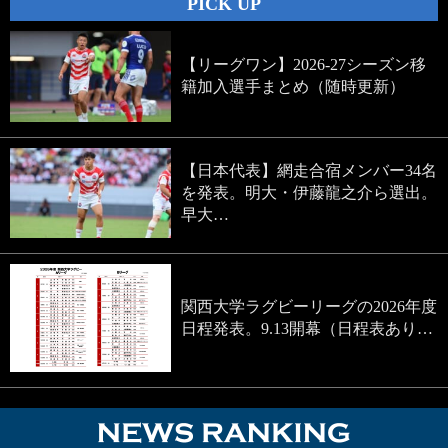
PICK UP
【リーグワン】2026-27シーズン移
籍加入選手まとめ（随時更新）
【日本代表】網走合宿メンバー34名
を発表。明大・伊藤龍之介ら選出。
早大…
関西大学ラグビーリーグの2026年度
日程発表。9.13開幕（日程表あり…
NEWS RA