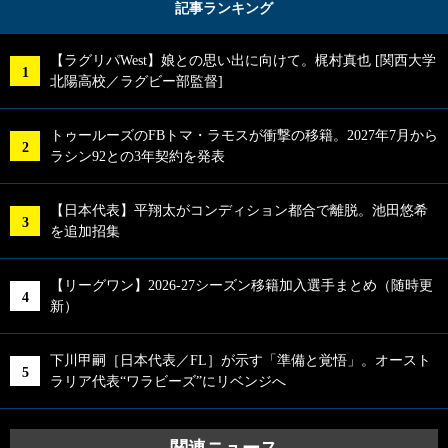
記事ランキング
【ラグリパWest】娘との思い出に向けて。梶村真也 [関西大学
北陽高校／ラグビー部監督]
トゥールーズのFBトマ・ラモスが衝撃の移籍。2027年7月から
ラシン92との3年契約を発表
【日本代表】平翔太がコンディション都合で離脱。池田悠希
を追加招集
【リーグワン】2026-27シーズン移籍加入選手まとめ（随時更
新）
下川甲嗣［日本代表／FL］が示す「準備と覚悟」。オースト
ラリア代表“ワラビーズ”にリベンジへ
関連ニュース