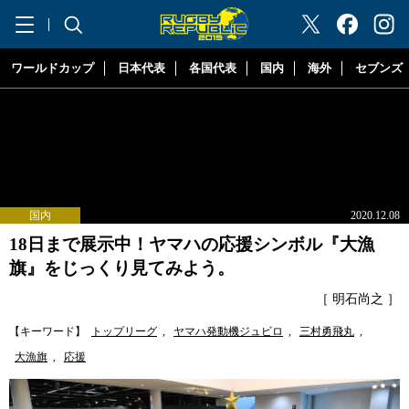
"ラグビーリパブリック"
ワールドカップ
日本代表
各国代表
国内
海外
セブンズ
国内
2020.12.08
18日まで展示中！ヤマハの応援シンボル『大漁
旗』をじっくり見てみよう。
［ 明石尚之 ］
【キーワード】
トップリーグ
,
ヤマハ発動機ジュビロ
,
三村勇飛丸
,
大漁旗
,
応援