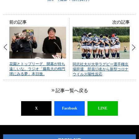
前の記事
次の記事
花園とトップリーグ、開幕が待ち
同志社大が大学ラグビー選手権出
遠しいな。ラジオ「藤島大の楕円
場辞退 部員13名から新型コロナ
球にみる夢」本日放..
ウイルス陽性反応
記事一覧へ戻る
X
Facebook
LINE