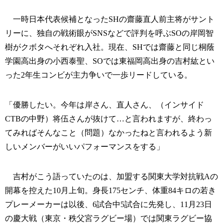
一時日本代表候補となったSHの齋藤直人前主将がサント
リーに、独自の戦術眼がSNSなどで評判を呼ぶSOの岸岡智
樹がクボタへそれぞれ入社。現在、SHでは齋藤と同じ桐蔭
学園高出身の小西泰聖、SOでは東福岡高出身の吉村紘とい
った2年生コンビが主力争いで一歩リードしている。
「優勝したい。今年は岸さん、直人さん、（インサイド
CTBの中野）将伍さんが抜けて…と言われますが、終わっ
てみればそんなこと（問題）なかったねと言われるよう新
しいメンバーがいいパフォーマンスをする」
吉村がこう語っていたのは、加盟する関東大学対抗戦Aの
開幕を控えた10月上旬。身長175センチ、体重84キロの若き
プレーメーカーは以後、6試合中5試合に先発し、11月23日
の慶大戦（東京・秩父宮ラグビー場）では関東ラグビー協