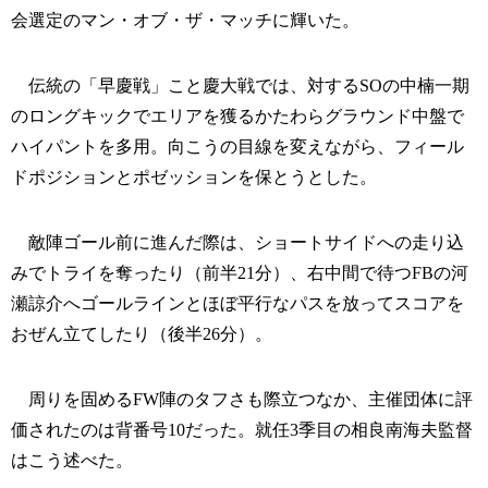
会選定のマン・オブ・ザ・マッチに輝いた。
伝統の「早慶戦」こと慶大戦では、対するSOの中楠一期
のロングキックでエリアを獲るかたわらグラウンド中盤で
ハイパントを多用。向こうの目線を変えながら、フィール
ドポジションとポゼッションを保とうとした。
敵陣ゴール前に進んだ際は、ショートサイドへの走り込
みでトライを奪ったり（前半21分）、右中間で待つFBの河
瀬諒介へゴールラインとほぼ平行なパスを放ってスコアを
おぜん立てしたり（後半26分）。
周りを固めるFW陣のタフさも際立つなか、主催団体に評
価されたのは背番号10だった。就任3季目の相良南海夫監督
はこう述べた。