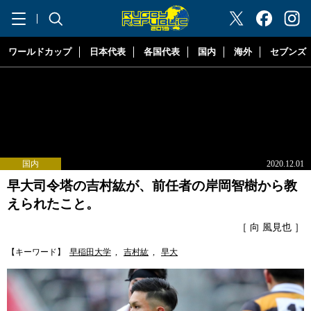
"ラグビーリパブリック"
ワールドカップ
日本代表
各国代表
国内
海外
セブンズ
国内
2020.12.01
早大司令塔の吉村紘が、前任者の岸岡智樹から教
えられたこと。
［ 向 風見也 ］
【キーワード】
早稲田大学
,
吉村紘
,
早大