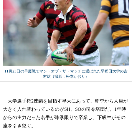
11月23日の早慶戦でマン・オブ・ザ・マッチに選ばれた早稲田大学の吉
村紘（撮影：松本かおり）
大学選手権2連覇を目指す早大にあって、昨季から人員が
大きく入れ替わっているのがSH、SOの司令塔団だ。1年時
からの主力だった名手が昨季限りで卒業し、下級生がその
座を引き継ぐ。