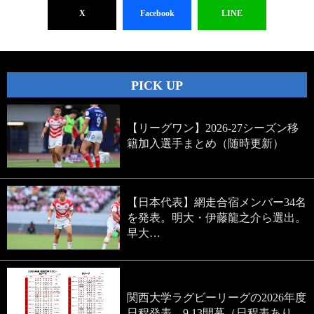
X
Facebook
LINE
PICK UP
【リーグワン】2026-27シーズン移
籍加入選手まとめ（随時更新）
【日本代表】網走合宿メンバー34名
を発表。明大・伊藤龍之介ら選出。
早大…
関西大学ラグビーリーグの2026年度
日程発表。9.13開幕（日程表あり…