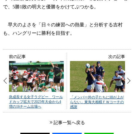
で、5勝1敗の明大と優勝をかけてぶつかる。
早大のよさを「日々の練習への熱量」と分析する吉村
も、ハングリーに勝利を目指す。
前の記事
次の記事
急成長する女子ラグビー ワール
「メンバー外の子たちに頭が上が
ドカップ拡大で2025年大会から4
らない」東海大相模ＦＷコーチの
増の16チーム出場へ
感謝
記事一覧へ戻る