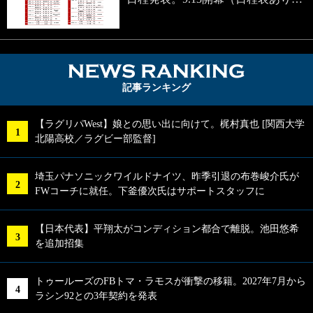
NEWS RA
記事ランキング
【ラグリパWest】娘との思い出に向けて。梶村真也 [関西大学
北陽高校／ラグビー部監督]
埼玉パナソニックワイルドナイツ、昨季引退の布巻峻介氏が
FWコーチに就任。下釜優次氏はサポートスタッフに
【日本代表】平翔太がコンディション都合で離脱。池田悠希
を追加招集
トゥールーズのFBトマ・ラモスが衝撃の移籍。2027年7月から
ラシン92との3年契約を発表