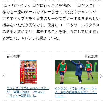
ばかりだったが、日本に行くことを決め、「日本ラグビー
界でも一流のチームでプレーさせていただくチャンスや、
世界でトップを争う日本のリーグでプレーする素晴らしい
機会をいただき光栄です。優秀なコーチやワールドクラス
の選手と共に学び、成長することを楽しみにしています」
と新たなチャレンジに燃えている。
前の記事
次の記事
スリムクラブのしゃべるラグビー
イングランドでもエディー・ウェ
SP 福岡に上陸！ 2年ぶりに
イ。今秋の代表選考基準は「ハー
「ラグビー新喜劇」も..
モニー」