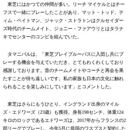
東芝にはかつての仲間が多い。リーチ マイケルとはチー
フスで一緒にプレーしたことがあり、マット・トッド、テ
ィム・ベイトマン、ジャック・ストラトンはクルセイダー
ズ時代のチームメイト、ジョニー・ファアウリとはタラナ
キでセンターのコンビを組んでいた。
タマニバルは、「東芝ブレイブルーパスに入団し共にプ
レーする機会を与えていただき、とてもわくわくしており
感謝しております。昔のチームメイトやコーチと再会を果
たすことが待ち遠しいです。私の家族も日本の文化に触れ
られることを楽しみにしています」とコメントした。
東芝はさらにもうひとり、イングランド出身のマイル
ズ・エドワーズ（23歳）も獲得。身長198センチ、体重124
キロのロックであるエドワーズは、2017年からフランスの2
部リーグでプレーし、今年5月に母国のワスプスと契約した