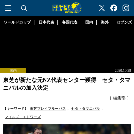
"ラグビーリパブリック"
ワールドカップ
日本代表
各国代表
国内
海外
セブンズ
国内
2020.10.28
東芝が新たな元NZ代表センター獲得 セタ・タマ
ニバルの加入決定
［ 編集部 ］
【キーワード】
東芝ブレイブルーパス
,
セタ・タマニバル
,
マイルズ・エドワーズ