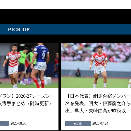
PICK UP
ワン】2026-27シーズン
【日本代表】網走合宿メンバー3
入選手まとめ（随時更新）
名を発表。明大・伊藤龍之介ら
出。早大・矢崎由高が昨秋以…
2026.08.03
2026.07.24
他
その他