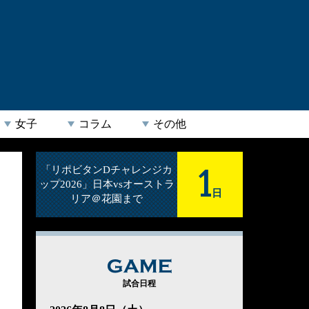
女子
コラム
その他
1
「リポビタンDチャレンジカ
ップ2026」日本vsオーストラ
日
リア＠花園まで
GAME
試合日程