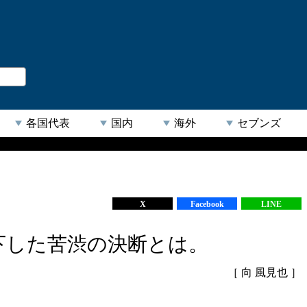
。
閉じる
各国代表
国内
海外
セブンズ
。
【人気キーワード】
X
Facebook
LINE
下した苦渋の決断とは。
［ 向 風見也 ］