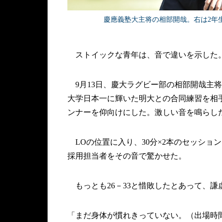
慶應義塾大主将の相部開哉。右は2年生
ストイックな青年は、音で違いを示した
9月13日、慶大ラグビー部の相部開哉主
大学日本一に輝いた明大との合同練習を相
ンナーを仰向けにした。激しい音を鳴らし
LOの位置に入り、30分×2本のセッショ
採用担当者をその音で驚かせた。
もっとも26－33と惜敗したとあって、謙
「まだ身体が慣れきっていない。（出場時