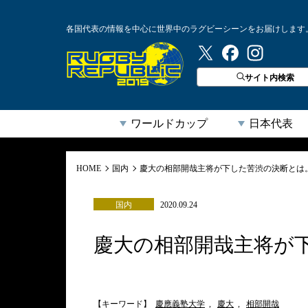
各国代表の情報を中心に世界中のラグビーシーンをお届けします
ラグビーリパブリック
サイト内検索
ワールドカップ
日本代表
HOME
国内
慶大の相部開哉主将が下した苦渋の決断とは
国内
2020.09.24
慶大の相部開哉主将が
【キーワード】
慶應義塾大学
,
慶大
,
相部開哉