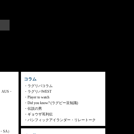
コラム
ラグリパコラム
・AUS・
ラグリパWEST
Player to watch
Did you know? (ラグビー豆知識)
伝説の男
ギョウザ耳列伝
パシフィックアイランダー・リレートーク
ly・SA）