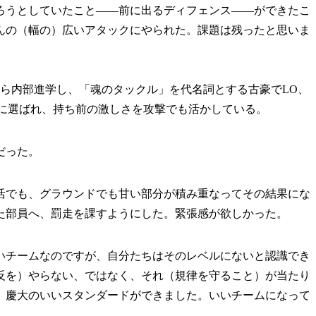
ろうとしていたこと――前に出るディフェンス――ができたこ
んの（幅の）広いアタックにやられた。課題は残ったと思いま
から内部進学し、「魂のタックル」を代名詞とする古豪でLO、
代表に選ばれ、持ち前の激しさを攻撃でも活かしている。
だった。
でも、グラウンドでも甘い部分が積み重なってその結果にな
た部員へ、罰走を課すようにした。緊張感が欲しかった。
いチームなのですが、自分たちはそのレベルにないと認識でき
反を）やらない、ではなく、それ（規律を守ること）が当たり
。慶大のいいスタンダードができました。いいチームになって