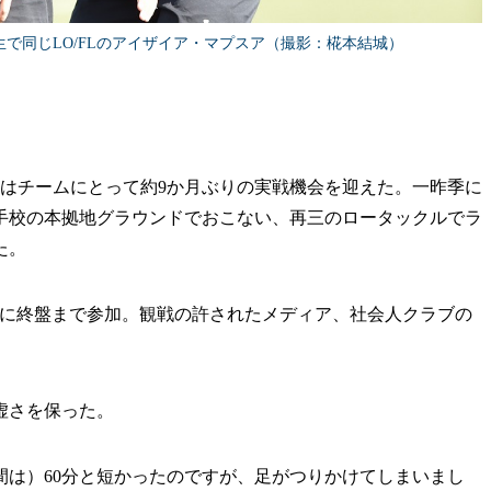
で同じLO/FLのアイザイア・マプスア（撮影：椛本結城）
。
将はチームにとって約9か月ぶりの実戦機会を迎えた。一昨季に
手校の本拠地グラウンドでおこない、再三のロータックルでラ
た。
ンに終盤まで参加。観戦の許されたメディア、社会人クラブの
虚さを保った。
間は）60分と短かったのですが、足がつりかけてしまいまし