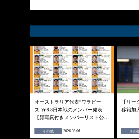
オーストラリア代表“ワラビー
【リーグ
ズ”が8.8日本戦のメンバー発表
移籍加
【顔写真付きメンバーリスト公…
2026.08.06
その他
その