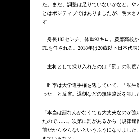
た。まだ、調整は足りていないかなと。や
とはポジティブではありましたが、明大さ
す」
身長183センチ、体重92キロ。慶應高校
FLを任される。2018年は20歳以下日本
主将として採り入れたのは「罰」の制度
昨季は大学選手権を逃していて、「私生活
った」と反省。遅刻などの規律違反を犯し
「本当は罰なんかなくても大丈夫なのが強
たので……。次第に罰があるから（規律違
前だからやらないというふうになりました
きているなと」