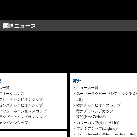
関連ニュース
表
海外
ス一覧
ニュース一覧
スネーションズ
スーパーラグビー パシフィック(NZ
グビーチャンピオンシップ
FIJ)
ョンズチャンピオンシップ
欧州チャンピオンズカップ
ィック・ネーションズカップ
欧州チャレンジカップ
ラグビーチャンピオンシップ
NPC(New Zealand)
ャンピオンシップ
カリーカップ(South Africa)
プレミアシップ(England)
URC（Ireland・Wales・Scotland・Ita