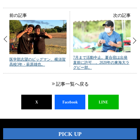
前の記事
次の記事
7月まで活動中止。夏合宿は出発
医学部志望のビッグマン、横須賀
直前に許可…。2020年の東海大ラ
高校3年・萩原雄也。
グビー部。
記事一覧へ戻る
X
Facebook
LINE
PICK UP