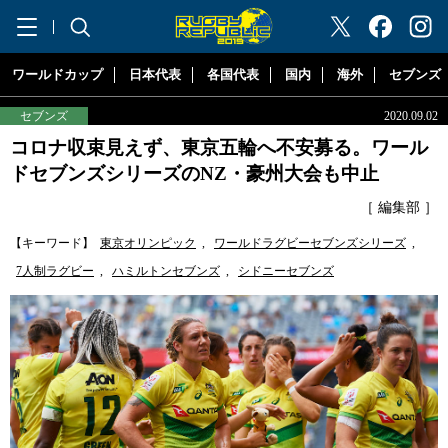
"ラグビーリパブリック"
ワールドカップ
日本代表
各国代表
国内
海外
セブンズ
セブンズ
2020.09.02
コロナ収束見えず、東京五輪へ不安募る。ワール
ドセブンズシリーズのNZ・豪州大会も中止
［ 編集部 ］
【キーワード】
東京オリンピック
,
ワールドラグビーセブンズシリーズ
,
7人制ラグビー
,
ハミルトンセブンズ
,
シドニーセブンズ