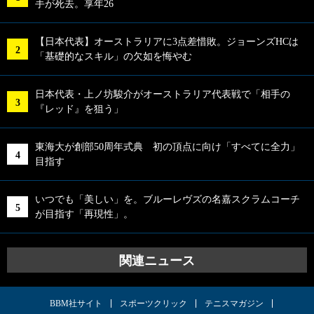
手が死去。享年26
【日本代表】オーストラリアに3点差惜敗。ジョーンズHCは
「基礎的なスキル」の欠如を悔やむ
日本代表・上ノ坊駿介がオーストラリア代表戦で「相手の
『レッド』を狙う」
東海大が創部50周年式典 初の頂点に向け「すべてに全力」
目指す
いつでも「美しい」を。ブルーレヴズの名嘉スクラムコーチ
が目指す「再現性」。
関連ニュース
BBM社サイト
スポーツクリック
テニスマガジン