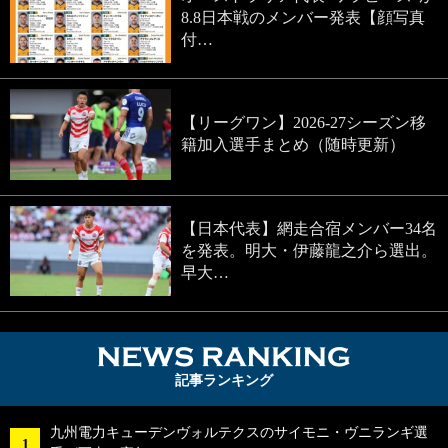
8.8日本戦のメンバー発表【顔写真
付…
【リーグワン】2026-27シーズン移
籍加入選手まとめ（随時更新）
【日本代表】網走合宿メンバー34名
を発表。明大・伊藤龍之介ら選出。
早大…
NEWS RA
記事ランキング
九州電力キューデンヴォルテクスのサイモニ・ヴニランギ選