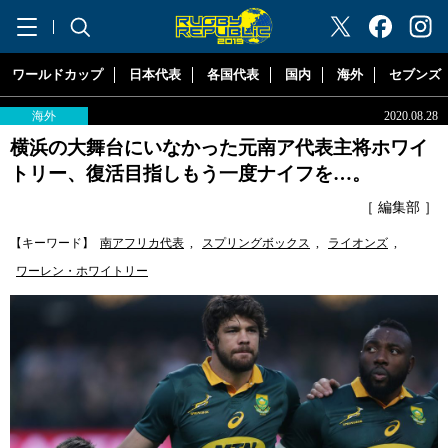
"ラグビーリパブリック"
ワールドカップ
日本代表
各国代表
国内
海外
セブンズ
海外
2020.08.28
横浜の大舞台にいなかった元南ア代表主将ホワイ
トリー、復活目指しもう一度ナイフを…。
［ 編集部 ］
【キーワード】
南アフリカ代表
,
スプリングボックス
,
ライオンズ
,
ワーレン・ホワイトリー