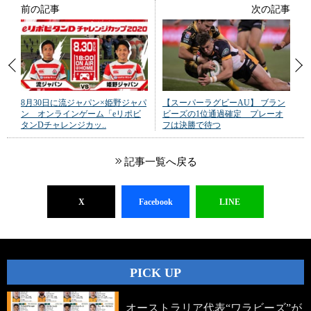
前の記事
次の記事
8月30日に流ジャパン×姫野ジャパ
【スーパーラグビーAU】 ブラン
ン オンラインゲーム「eリポビ
ビーズの1位通過確定 プレーオ
タンDチャレンジカッ..
フは決勝で待つ
記事一覧へ戻る
X
Facebook
LINE
PICK UP
オーストラリア代表“ワラビーズ”が