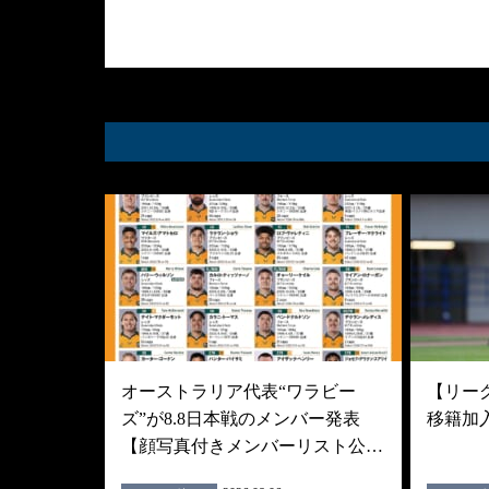
オーストラリア代表“ワラビー
【リーグ
ズ”が8.8日本戦のメンバー発表
移籍加
【顔写真付きメンバーリスト公…