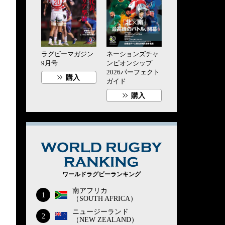
ラグビーマガジン
ネーションズチャ
9月号
ンピオンシップ
2026パーフェクト
購入
ガイド
購入
WORLD RUG
ワールドラグビーランキング
南アフリカ
1
（SOUTH AFRICA）
ニュージーランド
2
（NEW ZEALAND）