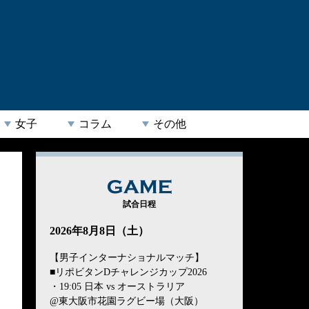
女子
コラム
その他
GAME
試合日程
2026年8月8日（土）
【男子インターナショナルマッチ】
■リポビタンDチャレンジカップ2026
・19:05 日本 vs オーストラリア
@東大阪市花園ラグビー場（大阪）