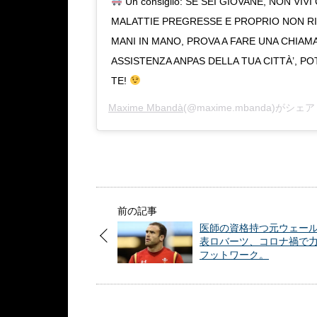
Un consiglio: SE SEI GIOVANE, NON VI
MALATTIE PREGRESSE E PROPRIO NON RIE
MANI IN MANO, PROVA A FARE UNA CHIAMA
ASSISTENZA ANPAS DELLA TUA CITTÀ’, P
TE!
Maxime Mbandà
(@maxime.mbanda)がシェ
前の記事
医師の資格持つ元ウェー
表ロバーツ、コロナ禍で
フットワーク。