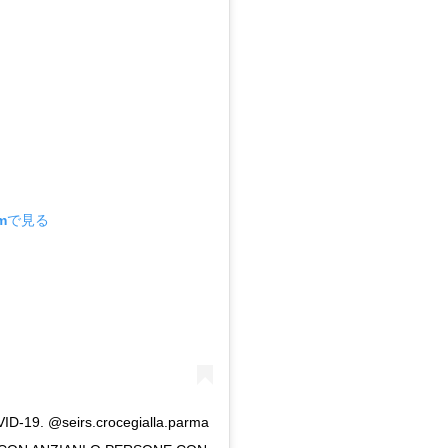
amで見る
VID-19. @seirs.crocegialla.parma