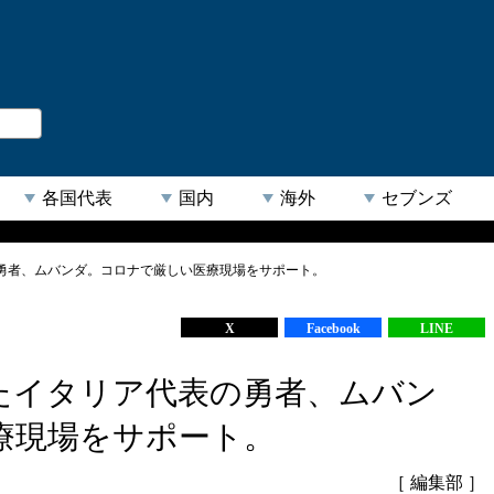
。
閉じる
各国代表
国内
海外
セブンズ
勇者、ムバンダ。コロナで厳しい医療現場をサポート。
【人気キーワード】
X
Facebook
LINE
たイタリア代表の勇者、ムバン
療現場をサポート。
［ 編集部 ］