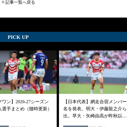
記事一覧へ戻る
PICK UP
ワン】2026-27シーズン
【日本代表】網走合宿メンバー3
入選手まとめ（随時更新）
名を発表。明大・伊藤龍之介ら
出。早大・矢崎由高が昨秋以…