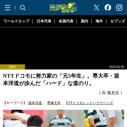
"ラグビーリパブリック"
ワールドカップ
日本代表
各国代表
国内
海外
セブンズ
国内
2020.04.09
NTTドコモに努力家の「元5年生」。専大卒・坂
本洋道が歩んだ「ハード」な道のり。
［ 向 風見也 ］
【キーワード】
坂本洋道
,
専修大学
,
NTTドコモレッドハリケーンズ