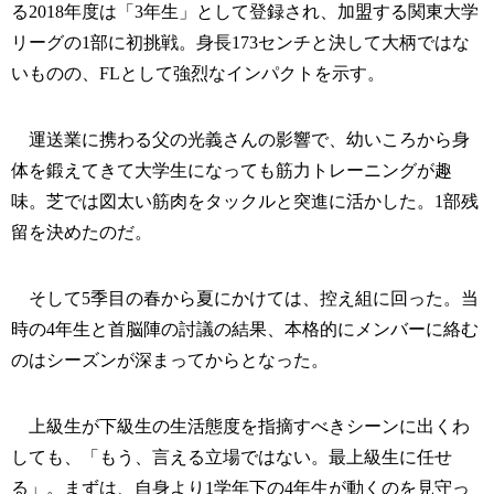
る2018年度は「3年生」として登録され、加盟する関東大学
リーグの1部に初挑戦。身長173センチと決して大柄ではな
いものの、FLとして強烈なインパクトを示す。
運送業に携わる父の光義さんの影響で、幼いころから身
体を鍛えてきて大学生になっても筋力トレーニングが趣
味。芝では図太い筋肉をタックルと突進に活かした。1部残
留を決めたのだ。
そして5季目の春から夏にかけては、控え組に回った。当
時の4年生と首脳陣の討議の結果、本格的にメンバーに絡む
のはシーズンが深まってからとなった。
上級生が下級生の生活態度を指摘すべきシーンに出くわ
しても、「もう、言える立場ではない。最上級生に任せ
る」。まずは、自身より1学年下の4年生が動くのを見守っ