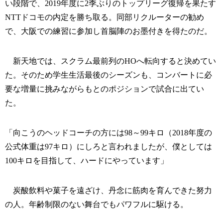
い段階で、2019年度に2季ぶりのトップリーグ復帰を果たす
NTTドコモの内定を勝ち取る。同部リクルーターの勧め
で、大阪での練習に参加し首脳陣のお墨付きを得たのだ。
新天地では、スクラム最前列のHOへ転向すると決めてい
た。そのため学生生活最後のシーズンも、コンバートに必
要な増量に挑みながらもとのポジションで試合に出てい
た。
「向こうのヘッドコーチの方には98～99キロ（2018年度の
公式体重は97キロ）にしろと言われましたが、僕としては
100キロを目指して、ハードにやっています」
炭酸飲料や菓子を遠ざけ、丹念に筋肉を育んできた努力
の人。年齢制限のない舞台でもパワフルに駆ける。