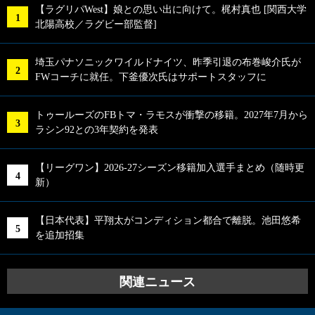
【ラグリパWest】娘との思い出に向けて。梶村真也 [関西大学
北陽高校／ラグビー部監督]
埼玉パナソニックワイルドナイツ、昨季引退の布巻峻介氏が
FWコーチに就任。下釜優次氏はサポートスタッフに
トゥールーズのFBトマ・ラモスが衝撃の移籍。2027年7月から
ラシン92との3年契約を発表
【リーグワン】2026-27シーズン移籍加入選手まとめ（随時更
新）
【日本代表】平翔太がコンディション都合で離脱。池田悠希
を追加招集
関連ニュース