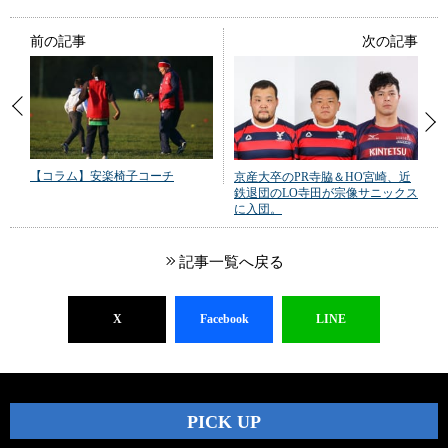
前の記事
次の記事
【コラム】安楽椅子コーチ
京産大卒のPR寺脇＆HO宮崎、近
鉄退団のLO寺田が宗像サニックス
に入団。
記事一覧へ戻る
X
Facebook
LINE
PICK UP