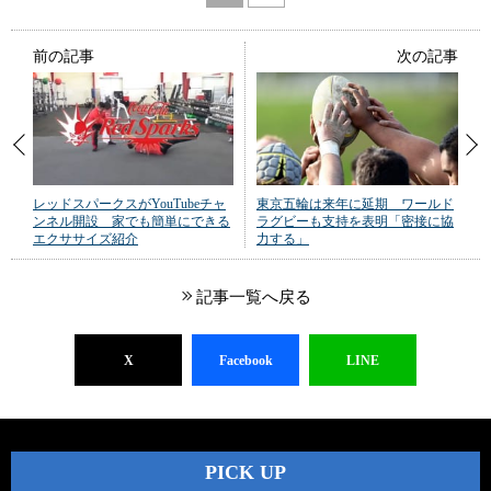
前の記事
次の記事
レッドスパークスがYouTubeチャ
東京五輪は来年に延期 ワールド
ンネル開設 家でも簡単にできる
ラグビーも支持を表明「密接に協
エクササイズ紹介
力する」
記事一覧へ戻る
X
Facebook
LINE
PICK UP