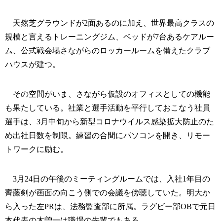
天然芝グラウンドが2面あるのに加え、世界最高クラスの
規模と言えるトレーニングジム、ベッドが7台あるケアルー
ム、公式戦会場さながらのロッカールームを備えたクラブ
ハウスが建つ。
その空間がいま、さながら仮設のオフィスとしての機能
も果たしている。社業と選手活動を平行しておこなう社員
選手は、3月中旬から新型コロナウイルス感染拡大防止のた
め出社日数を制限。練習の合間にパソコンを開き、リモー
トワークに励む。
3月24日の午後のミーティングルームでは、入社1年目の
齊藤剣が画面の向こう側での会議を傍聴していた。明大か
ら入った左PRは、法務監査部に所属。ラグビー部OBで元日
本代表の木曽一は職場の先輩でもある。