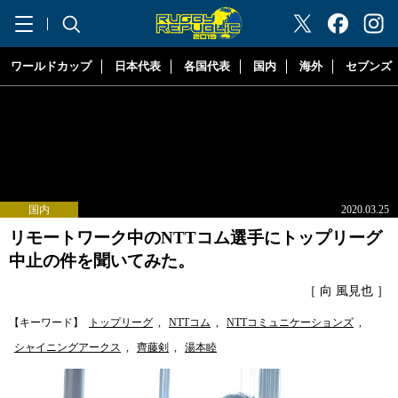
"ラグビーリパブリック"
ワールドカップ
日本代表
各国代表
国内
海外
セブンズ
国内
2020.03.25
リモートワーク中のNTTコム選手にトップリーグ
中止の件を聞いてみた。
［ 向 風見也 ］
【キーワード】
トップリーグ
,
NTTコム
,
NTTコミュニケーションズ
,
シャイニングアークス
,
齊藤剣
,
湯本睦