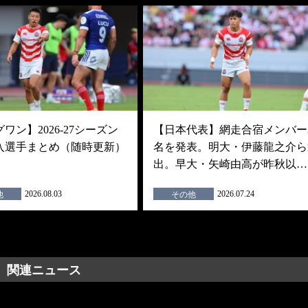
ワン】2026-27シーズン
【日本代表】網走合宿メンバー3
入選手まとめ（随時更新）
名を発表。明大・伊藤龍之介ら
出。早大・矢崎由高が昨秋以…
2026.08.03
2026.07.24
他
その他
関連ニュース