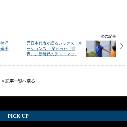
次の記事
山崎洋
元日本代表が語るシックス・ネ
0選手
ーションズ 「変わった『世
界』、新時代のテストマッ..
記事一覧へ戻る
PICK UP