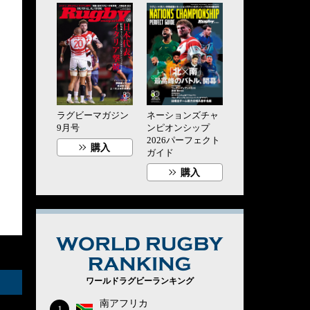
ラグビーマガジン
ネーションズチャ
9月号
ンピオンシップ
2026パーフェクト
購入
ガイド
購入
WORLD RUG
ワールドラグビーランキング
南アフリカ
1