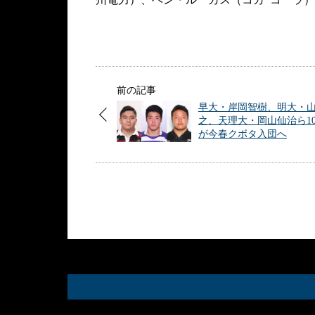
前の記事
早大・岸岡智樹、明大・
之、天理大・岡山仙治ら1
が今春クボタ入団へ