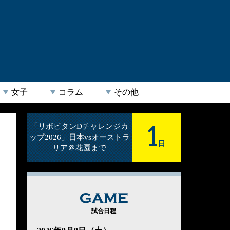
女子
コラム
その他
1
「リポビタンDチャレンジカ
ップ2026」日本vsオーストラ
日
リア＠花園まで
GAME
試合日程