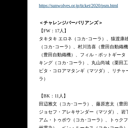
https://sunwolves.or.jp/ticket/2020/psm.html
＜チャレンジバーバリアンズ＞
【FW：17人】
タキタキ エロネ（コカ･コーラ）、猿渡康
（コカ･コーラ）、村川浩喜（豊田自動織
（豊田自動織機）、フィル・ポットギータ
キング（コカ･コーラ）、丸山尚城（栗田
ビタ・コロアマタンギ（マツダ）、リチャ
ラ）
【BK：11人】
田辺雅文（コカ･コーラ）、藤原恵太（豊
ジョセフ・アレキサンダー（マツダ）、岩
アム・トゥポウ（コカ･コーラ）、トゥク
州電力）、ベン・ルーカス（コカ･コーラ）