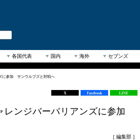
。
閉じる
各国代表
国内
海外
セブンズ
ズに参加 サンウルブズと対戦へ
【人気キーワード】
X
Facebook
LINE
ャレンジバーバリアンズに参加
［ 編集部 ］