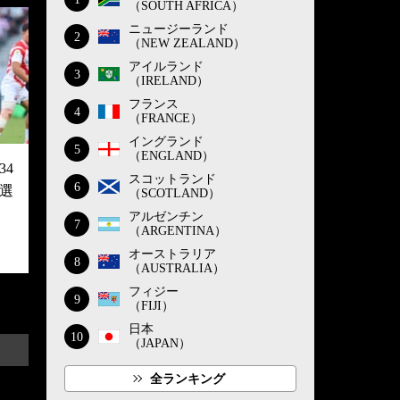
（SOUTH AFRICA）
ニュージーランド
2
（NEW ZEALAND）
アイルランド
3
（IRELAND）
フランス
4
（FRANCE）
イングランド
5
（ENGLAND）
4
スコットランド
6
選
（SCOTLAND）
アルゼンチン
7
（ARGENTINA）
オーストラリア
8
（AUSTRALIA）
フィジー
9
（FIJI）
日本
10
（JAPAN）
全ランキング