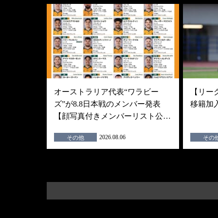
オーストラリア代表“ワラビー
【リーグ
ズ”が8.8日本戦のメンバー発表
移籍加
【顔写真付きメンバーリスト公…
2026.08.06
その他
その