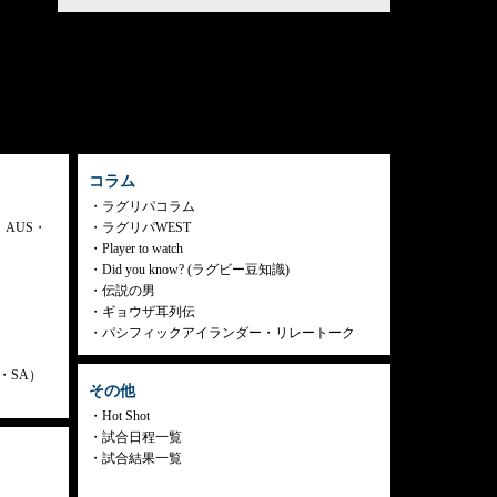
コラム
ラグリパコラム
・AUS・
ラグリパWEST
Player to watch
Did you know? (ラグビー豆知識)
伝説の男
ギョウザ耳列伝
パシフィックアイランダー・リレートーク
ly・SA）
その他
Hot Shot
試合日程一覧
試合結果一覧