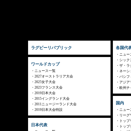
ラグビーリパブリック
各国代
ニュー
シック
ワールドカップ
ザ・ラ
ニュース一覧
ネーシ
2027オーストラリア大会
パシフ
2025女子大会
アジア
2023フランス大会
欧州チ
2019日本大会
2015イングランド大会
国内
2011ニュージーランド大会
2019日本大会特設
ニュー
リーグ
トップリ
日本代表
トップチ