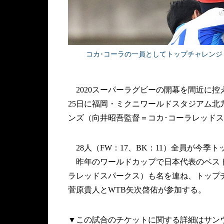
コカ･コーラの一員としてトップチャレンジリー
2020スーパーラグビーの開幕を間近に控
25日に福岡・ミクニワールドスタジアム
ンズ（向井昭吾監督＝コカ･コーラレッド
28人（FW：17、BK：11）全員が今
昨年のワールドカップで日本代表のベスト8
ラレッドスパークス）も名を連ね、トップ
菅原貴人とWTB矢次啓佑が参加する。
▼この試合のチケットに関する詳細はサン