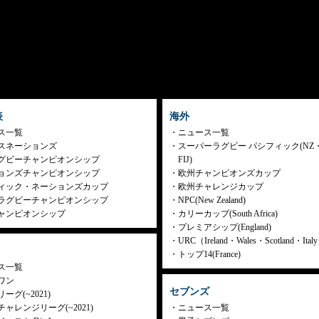
表
海外
ス一覧
ニュース一覧
スネーションズ
スーパーラグビー パシフィック(NZ
グビーチャンピオンシップ
FIJ)
ョンズチャンピオンシップ
欧州チャンピオンズカップ
ィック・ネーションズカップ
欧州チャレンジカップ
ラグビーチャンピオンシップ
NPC(New Zealand)
ャンピオンシップ
カリーカップ(South Africa)
プレミアシップ(England)
URC（Ireland・Wales・Scotland・Ita
トップ14(France)
ス一覧
ワン
セブンズ
ーグ(~2021)
ャレンジリーグ(~2021)
ニュース一覧