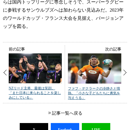
らは国内トップリーグに専念しそうで、スーパーラグビー
に参戦するサンウルブズへは加わらない見込みだ。2023年
のワールドカップ・フランス大会を見据え、バージョンア
ップを図る。
前の記事
次の記事
NZリード主将、最後は笑顔。
ファフ・デクラークの冷静さと情
「また日本に来られることを楽し
熱。「小さな子どもたちに勇気を
みにしている」
与えうる」
記事一覧へ戻る
X
Facebook
LINE