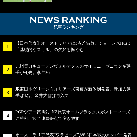
NEWS RA
記事ランキング
【日本代表】オーストラリアに3点差惜敗。ジョーンズHCは
「基礎的なスキル」の欠如を悔やむ
九州電力キューデンヴォルテクスのサイモニ・ヴニランギ選
手が死去。享年26
JR東日本グリーンウォリアーズ東葛が新体制発表。新加入選
手は4名、金井大雪は再入団
RGRツアー第1戦、NZ代表オールブラックスがストーマーズ
に勝利。後半連続得点で突き放す
オーストラリア代表“ワラビーズ”が8.8日本戦のメンバー発表