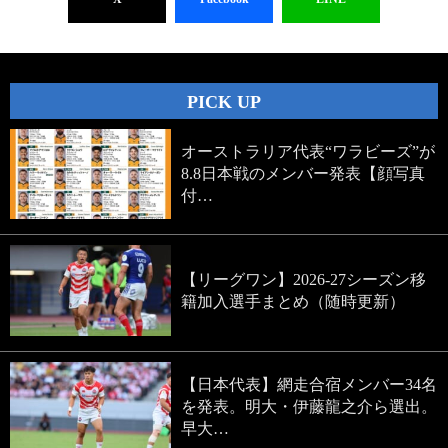
PICK UP
オーストラリア代表“ワラビーズ”が
8.8日本戦のメンバー発表【顔写真
付…
【リーグワン】2026-27シーズン移
籍加入選手まとめ（随時更新）
【日本代表】網走合宿メンバー34名
を発表。明大・伊藤龍之介ら選出。
早大…