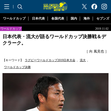
"ラグビーリパブリック"
ワールドカップ
日本代表
各国代表
国内
海外
セブンズ
ワールドカップ
2019.11.02
日本代表・流大が語るワールドカップ決勝戦＆デ
クラーク。
［ 向 風見也 ］
【キーワード】
ラグビーワールドカップ2019日本大会
,
流大
,
ワールドカップ決勝