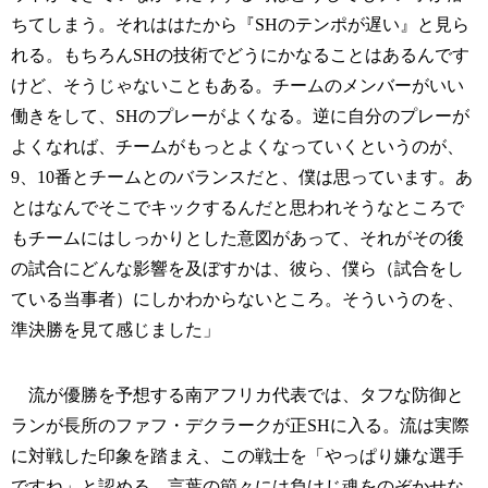
ちてしまう。それははたから『SHのテンポが遅い』と見ら
れる。もちろんSHの技術でどうにかなることはあるんです
けど、そうじゃないこともある。チームのメンバーがいい
働きをして、SHのプレーがよくなる。逆に自分のプレーが
よくなれば、チームがもっとよくなっていくというのが、
9、10番とチームとのバランスだと、僕は思っています。あ
とはなんでそこでキックするんだと思われそうなところで
もチームにはしっかりとした意図があって、それがその後
の試合にどんな影響を及ぼすかは、彼ら、僕ら（試合をし
ている当事者）にしかわからないところ。そういうのを、
準決勝を見て感じました」
流が優勝を予想する南アフリカ代表では、タフな防御と
ランが長所のファフ・デクラークが正SHに入る。流は実際
に対戦した印象を踏まえ、この戦士を「やっぱり嫌な選手
ですね」と認める。言葉の節々には負けじ魂をのぞかせな