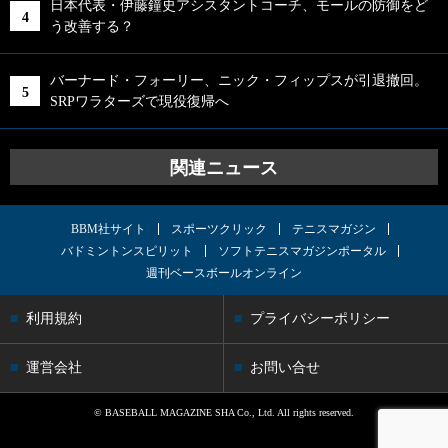
日本代表・伊藤鐘史アシスタントコーチ、モールの防御をど
う改善する？
バーナード・フォーリー、ニック・フィップスが引退撤回。
SRPワラターズで現役復帰へ
関連ニュース
BBM社サイト
スポーツクリック
テニスマガジン
バドミントンスピリット
ソフトテニスマガジンポータル
週刊ベースボールオンライン
利用規約
プライバシーポリシー
運営会社
お問い合せ
© BASEBALL MAGAZINE SHA Co., Ltd. All rights reserved.