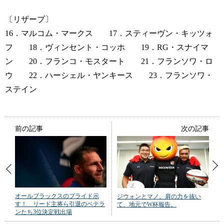
〔リザーブ〕
16．マルコム・マークス 17．スティーヴン・キッツォ
フ 18．ヴィンセント・コッホ 19．RG・スナイマ
ン 20．フランコ・モスタート 21．フランソワ・ロ
ウ 22．ハーシェル・ヤンキース 23．フランソワ・
ステイン
前の記事
次の記事
オールブラックスのプライド示
ジウォンとマノ。肩の力を抜い
す！ リード主将ら引退のベテラ
て、地元でW杯報告。
ンたち3位決定戦出場