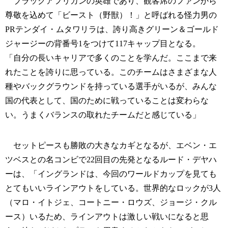
ブラックアフリカンの英雄であり、観客席のファンから
尊敬を込めて「ビースト（野獣）！」と呼ばれる怪力男の
PRテンダイ・ムタワリラは、誇り高きグリーン＆ゴールド
ジャージーの背番号1をつけて117キャップ目となる。
「自分の長いキャリアで多くのことを学んだ。ここまで来
れたことを誇りに思っている。このチームはさまざまな人
種やバックグラウンドを持っている選手がいるが、みんな
国の代表として、国のために戦っていることは変わらな
い。うまくバランスの取れたチームだと感じている」
セットピースも勝敗の大きなカギとなるが、エベン・エ
ツベスとの名コンビで22回目の先発となるルード・デヤハ
ーは、「イングランドは、今回のワールドカップを見ても
とてもいいラインアウトをしている。世界的なロックが3人
（マロ・イトジェ、コートニー・ロウズ、ジョージ・クル
ース）いるため、ラインアウトは激しい戦いになると思