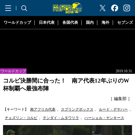
"ラグビーリパブリック"
ワールドカップ
日本代表
各国代表
国内
海外
セブンズ
ワールドカップ
2019.10.31
コルビ決勝間に合った！ 南ア代表12年ぶりのW
杯制覇へ最強布陣
［ 編集部 ］
【キーワード】
南アフリカ代表
,
スプリングボックス
,
ルード・デヤハー
,
チェズリン・コルビ
,
テンダイ・ムタワリラ
,
ハーシェル・ヤンキース