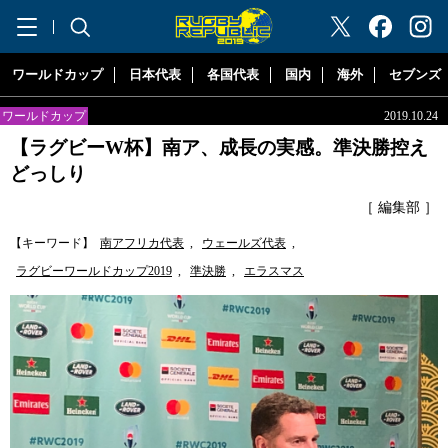
"ラグビーリパブリック"
ワールドカップ
日本代表
各国代表
国内
海外
セブンズ
ワールドカップ
2019.10.24
【ラグビーW杯】南ア、成長の実感。準決勝控え
どっしり
［ 編集部 ］
【キーワード】
南アフリカ代表
,
ウェールズ代表
,
ラグビーワールドカップ2019
,
準決勝
,
エラスマス