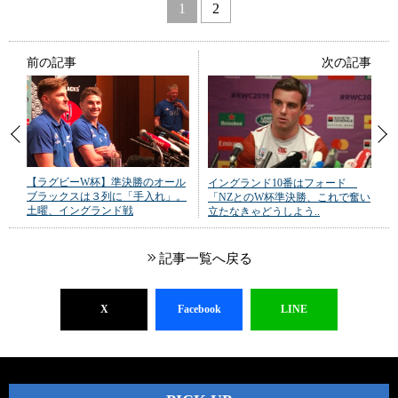
1
2
前の記事
次の記事
【ラグビーW杯】準決勝のオール
イングランド10番はフォード
ブラックスは３列に「手入れ」。
「NZとのW杯準決勝、これで奮い
土曜、イングランド戦
立たなきゃどうしよう..
記事一覧へ戻る
X
Facebook
LINE