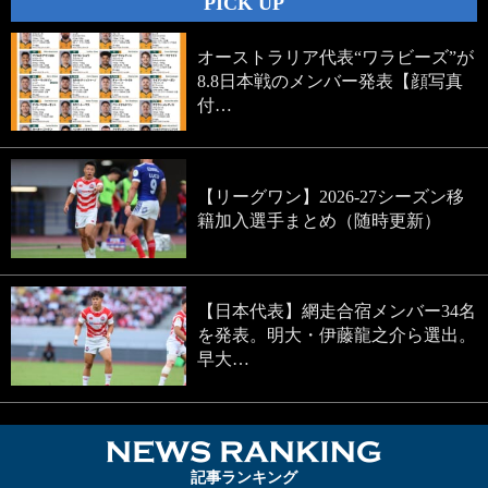
PICK UP
オーストラリア代表“ワラビーズ”が
8.8日本戦のメンバー発表【顔写真
付…
【リーグワン】2026-27シーズン移
籍加入選手まとめ（随時更新）
【日本代表】網走合宿メンバー34名
を発表。明大・伊藤龍之介ら選出。
早大…
NEWS RA
記事ランキング