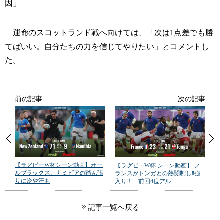
因」
運命のスコットランド戦へ向けては、「次は1点差でも勝
てばいい。自分たちの力を信じてやりたい」とコメントし
た。
前の記事
次の記事
【ラグビーW杯シーン動画】オー
【ラグビーW杯 シーン動画】 フ
ルブラックス、ナミビアの踏ん張
ランスがトンガとの熱闘制し8強
りに冷や汗も
入り！ 前回4位アル..
記事一覧へ戻る