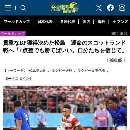
"ラグビーリパブリック"
ワールドカップ
日本代表
各国代表
国内
海外
セブンズ
ワールドカップ
2019.10.06
貴重なBP獲得決めた松島 運命のスコットランド
戦へ「1点差でも勝てばいい。自分たちを信じて」
［ 編集部 ］
【キーワード】
松島幸太朗
,
ラグビーW杯
,
ラグビー日本代表
,
ボーナスポイント