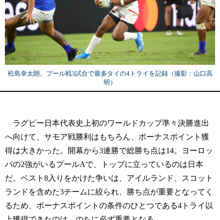
松島幸太朗。プール戦3試合で最多タイの4トライを記録（撮影：山口高
明）
ラグビー日本代表史上初のワールドカップ準々決勝進出
へ向けて、サモア戦勝利はもちろん、ボーナスポイント獲
得は大きかった。開幕から3連勝で総勝ち点は14。ヨーロッ
パの2強がいるプールAで、トップに立っているのは日本
だ。ベスト8入りをかけた争いは、アイルランド、スコット
ランドを含めた3チームに絞られ、勝ち点が重要となってく
るため、ボーナスポイントの条件のひとつである4トライ以
上獲得できたのは、のちに必ず重要となる。