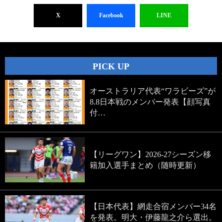
X
Facebook
LINE
PICK UP
オーストラリア代表“ワラビーズ”が
8.8日本戦のメンバー発表【顔写真
付…
【リーグワン】2026-27シーズン移
籍加入選手まとめ（随時更新）
【日本代表】網走合宿メンバー34名
を発表。明大・伊藤龍之介ら選出。