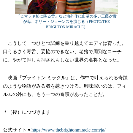
『ヒマラヤ杉に降る雪』など海外作に出演の多い工藤夕貴
が母、ネリー・ジョーンズを演じる（PHOTO/THE
BRIGHTON MIRACLE）
こうして一つひとつ試練を乗り越えてエディは育った。
口うるさく毒舌、妥協のできない、老獪で周到なコーチ
に。やがて押しも押されもしない世界の名将となった。
映画『ブライトン ミラクル』は、作中で叶えられる奇蹟
のような物語がみる者を惹きつける。興味深いのは、フィ
ルムの外にも、もう一つの奇蹟があったことだ。
＊（後）につづきます
公式サイト▼
https://www.thebrightonmiracle.com/ja/