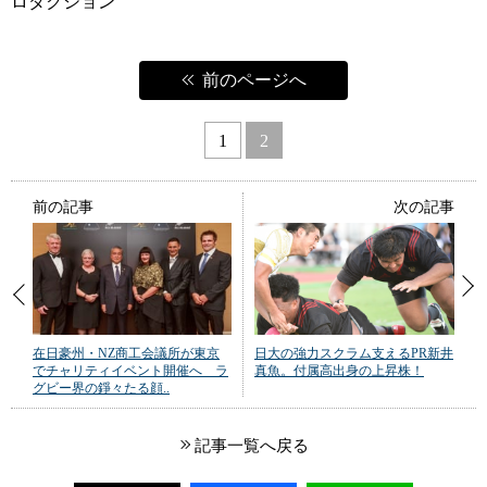
ロダクション
前のページへ
1
2
前の記事
次の記事
在日豪州・NZ商工会議所が東京
日大の強力スクラム支えるPR新井
でチャリティイベント開催へ ラ
真魚。付属高出身の上昇株！
グビー界の錚々たる顔..
記事一覧へ戻る