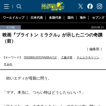
"ラグビーリパブリック"
ワールドカップ
日本代表
各国代表
国内
海外
セブンズ
その他
2019.09.11
映画『ブライトン ミラクル』が示した二つの奇蹟
（前）
［ 編集部 ］
【キーワード】
THEBRIGHTONMIRACLE
,
工藤夕貴
,
テムエラモリソン
,
すみれ
幼いエディが母親に問う。
「ママ。本当に、つらい時はどうしたらいい？」