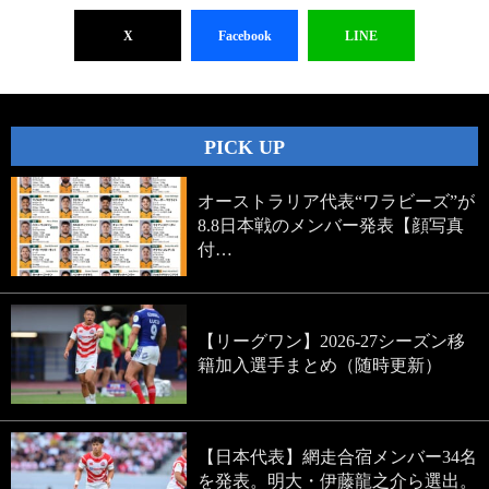
X
Facebook
LINE
PICK UP
オーストラリア代表“ワラビーズ”が
8.8日本戦のメンバー発表【顔写真
付…
【リーグワン】2026-27シーズン移
籍加入選手まとめ（随時更新）
【日本代表】網走合宿メンバー34名
を発表。明大・伊藤龍之介ら選出。