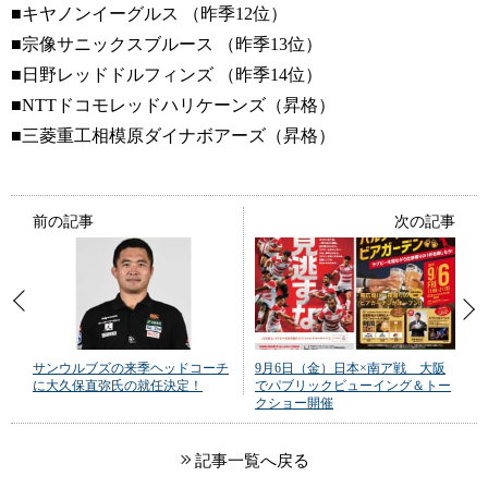
■キヤノンイーグルス （昨季12位）
■宗像サニックスブルース （昨季13位）
■日野レッドドルフィンズ （昨季14位）
■NTTドコモレッドハリケーンズ（昇格）
■三菱重工相模原ダイナボアーズ（昇格）
前の記事
次の記事
サンウルブズの来季ヘッドコーチ
9月6日（金）日本×南ア戦 大阪
に大久保直弥氏の就任決定！
でパブリックビューイング＆トー
クショー開催
記事一覧へ戻る