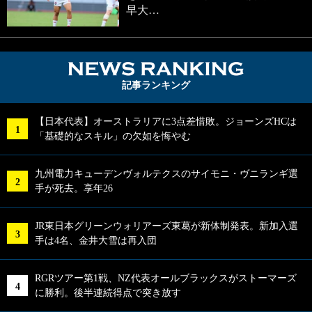
早大…
NEWS RA
記事ランキング
【日本代表】オーストラリアに3点差惜敗。ジョーンズHCは
「基礎的なスキル」の欠如を悔やむ
九州電力キューデンヴォルテクスのサイモニ・ヴニランギ選
手が死去。享年26
JR東日本グリーンウォリアーズ東葛が新体制発表。新加入選
手は4名、金井大雪は再入団
RGRツアー第1戦、NZ代表オールブラックスがストーマーズ
に勝利。後半連続得点で突き放す