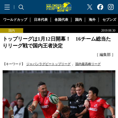
"ラグビーリパブリック"
ワールドカップ
日本代表
各国代表
国内
海外
セブンズ
国内
2019.08.30
トップリーグは1月12日開幕！ 16チーム総当た
りリーグ戦で国内王者決定
［ 編集部 ］
【キーワード】
ジャパンラグビートップリーグ
,
国内最高峰リーグ