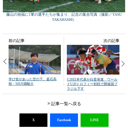
藤山の祝福に1軍の選手たちが集まり、記念の集合写真（撮影／YASU
TAKAHASHI）
前の記事
次の記事
学び舎があった空の下。釜石高
U20日本代表が白星発進 ワール
校・SH川畑駿介
ドU20トロフィー初戦で開催国ブ
ラジル下す
記事一覧へ戻る
X
Facebook
LINE