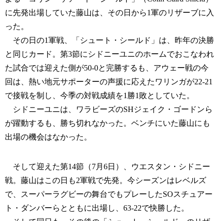
に先発出場していた藤山は、その日から1軍のリザーブに入
った。
その日の1軍戦、「シュート・シールド」は、昨年の決勝
と同じカード。第3節にシドニーユニのホームでおこなわれ
た試合では迎えた側が50-0と完勝するも、アウェー戦の今
回は、熱い地元サポーターの声援に応えたワリンガが22-21
で接戦を制し、今季の対戦成績を1勝1敗としていた。
シドニーユニは、ワラビーズのSHジェイク・ゴードンら
が躍動するも、勝ち切れなかった。ベンチにいた藤山にも
出場の機会はなかった。
そして迎えた第14節（7月6日）、ウエスタン・シドニー
戦。藤山はこの日も2軍戦で先発。今シーズンはレベルズ
で、スーパーラグビーの舞台でもプレーしたSOスチュアー
ト・ダンバーらとともに出場し、63-22で快勝した。