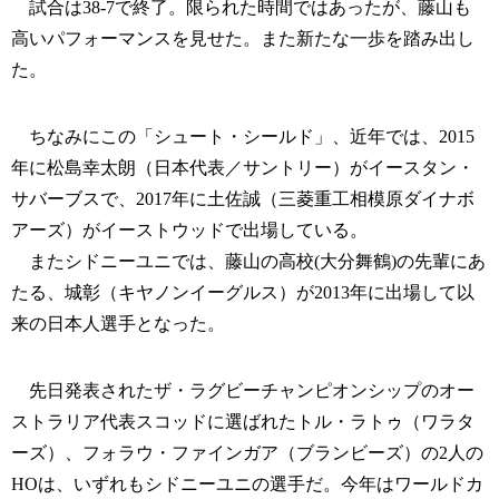
試合は38-7で終了。限られた時間ではあったが、藤山も
高いパフォーマンスを見せた。また新たな一歩を踏み出し
た。
ちなみにこの「シュート・シールド」、近年では、2015
年に松島幸太朗（日本代表／サントリー）がイースタン・
サバーブスで、2017年に土佐誠（三菱重工相模原ダイナボ
アーズ）がイーストウッドで出場している。
またシドニーユニでは、藤山の高校(大分舞鶴)の先輩にあ
たる、城彰（キヤノンイーグルス）が2013年に出場して以
来の日本人選手となった。
先日発表されたザ・ラグビーチャンピオンシップのオー
ストラリア代表スコッドに選ばれたトル・ラトゥ（ワラタ
ーズ）、フォラウ・ファインガア（ブランビーズ）の2人の
HOは、いずれもシドニーユニの選手だ。今年はワールドカ