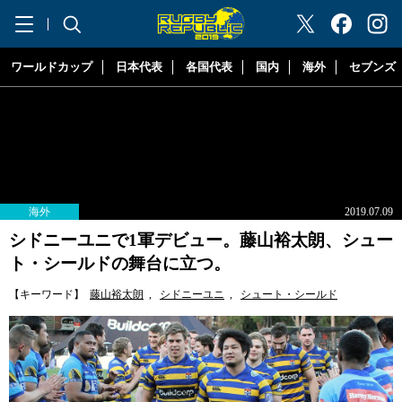
"ラグビーリパブリック"
ワールドカップ
日本代表
各国代表
国内
海外
セブンズ
海外
2019.07.09
シドニーユニで1軍デビュー。藤山裕太朗、シュー
ト・シールドの舞台に立つ。
【キーワード】
藤山裕太朗
,
シドニーユニ
,
シュート・シールド