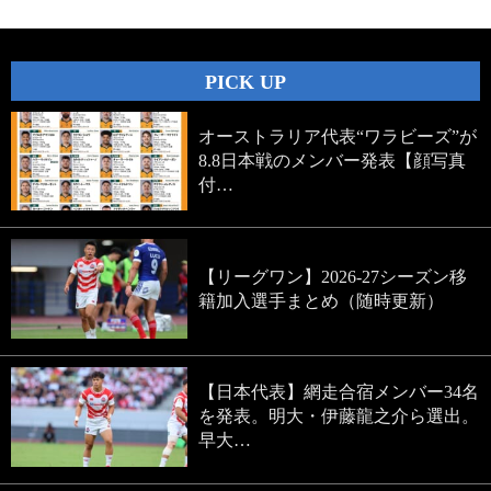
PICK UP
オーストラリア代表“ワラビーズ”が
8.8日本戦のメンバー発表【顔写真
付…
【リーグワン】2026-27シーズン移
籍加入選手まとめ（随時更新）
【日本代表】網走合宿メンバー34名
を発表。明大・伊藤龍之介ら選出。
早大…