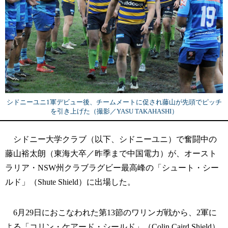
シドニーユニ1軍デビュー後、チームメートに促され藤山が先頭でピッチ
を引き上げた（撮影／YASU TAKAHASHI）
シドニー大学クラブ（以下、シドニーユニ）で奮闘中の
藤山裕太朗（東海大卒／昨季まで中国電力）が、オースト
ラリア・NSW州クラブラグビー最高峰の「シュート・シー
ルド」（Shute Shield）に出場した。
6月29日におこなわれた第13節のワリンガ戦から、2軍に
よる「コリン・ケアード・シールド」（Colin Caird Shield）