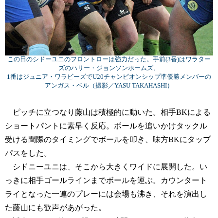
この日のシドーユニのフロントローは強力だった。手前(3番)はワラター
ズのハリー・ジョンソンホームズ、
1番はジュニア・ワラビーズでU20チャンピオンシップ準優勝メンバーの
アンガス・ベル（撮影／YASU TAKAHASHI）
ピッチに立つなり藤山は積極的に動いた。相手BKによる
ショートパントに素早く反応。ボールを追いかけタックル
受ける間際のタイミングでボールを叩き、味方BKにタップ
パスをした。
シドニーユニは、そこから大きくワイドに展開した。い
っきに相手ゴールラインまでボールを運ぶ。カウンタート
ライとなった一連のプレーには会場も沸き、それを演出し
た藤山にも歓声があがった。