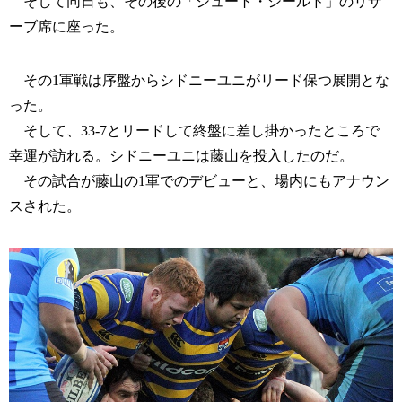
そして同日も、その後の「シュート・シールド」のリザ
ーブ席に座った。
その1軍戦は序盤からシドニーユニがリード保つ展開とな
った。
そして、33-7とリードして終盤に差し掛かったところで
幸運が訪れる。シドニーユニは藤山を投入したのだ。
その試合が藤山の1軍でのデビューと、場内にもアナウン
スされた。