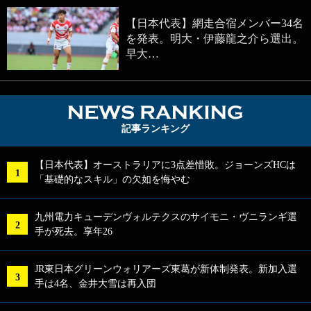
【日本代表】網走合宿メンバー34名
を発表。明大・伊藤龍之介ら選出。
早大…
NEWS RA
記事ランキング
【日本代表】オーストラリアに3点差惜敗。ジョーンズHCは
「基礎的なスキル」の欠如を悔やむ
九州電力キューデンヴォルテクスのサイモニ・ヴニランギ選
手が死去。享年26
JR東日本グリーンウォリアーズ東葛が新体制発表。新加入選
手は4名、金井大雪は再入団