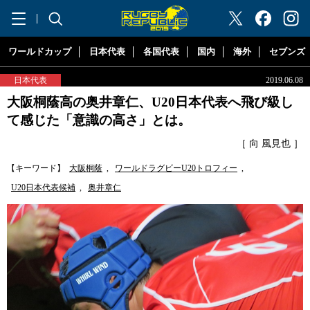
"ラグビーリパブリック"
ワールドカップ
日本代表
各国代表
国内
海外
セブンズ
日本代表
2019.06.08
大阪桐蔭高の奥井章仁、U20日本代表へ飛び級し
て感じた「意識の高さ」とは。
［ 向 風見也 ］
【キーワード】
大阪桐蔭
,
ワールドラグビーU20トロフィー
,
U20日本代表候補
,
奥井章仁