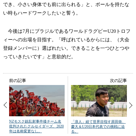
でき、小さい身体でも前に出られる」と、ボールを持たな
い時もハードワークしたいと誓う。
今後は7月にブラジルであるワールドラグビーU20トロフ
ィーへの出場を目指す。「呼ばれているからには、（大会
登録メンバーに）選ばれたい。できることを一つひとつや
っていきたいです」と意欲的だ。
前の記事
次の記事
NZモスク銃乱射事件後チーム名
「浪人」経て世界目指す原田衛、
批判されたクルセイダーズ、2020
慶大＆U20日本代表での挑戦に迫
年は名称変更なし。
る。