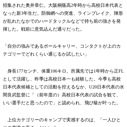
招集された奥井章仁。大阪桐蔭高2年時から高校日本代表と
なった新3年生だ。防御網への突進、ラインブレイク、陣形
が乱れたなかでのハードタックルなどで持ち前の強さを発
揮した。戦前に意気込んだ通りだった。
「自分の強みであるボールキャリー、コンタクトが上のカ
テゴリーでどれくらい通じるか試したい」
身長177センチ、体重106キロ。所属先では1年時から正FL
として活躍し、昨季は高校日本一も経験した。今季も高校
日本代表候補としての活動を控えるなか、U20日本代表の水
間良武監督に「（前年度の）高校日本代表の試合を観て、
いい選手だと思ったので」と認められ、飛び級が叶った。
上位カテゴリーのキャンプで実感するのは、「一人ひと