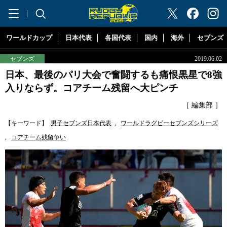
"ラグビーリパブリック"
ワールドカップ
日本代表
各国代表
国内
海外
セブンズ
セブンズ
2019.06.02
日本、最後のパリ大会で奮闘するも痛恨黒星で8強
入りならず。コアチーム残留へ大ピンチ
［ 編集部 ］
【キーワード】
男子セブンズ日本代表
,
ワールドラグビーセブンズシリーズ
,
コアチーム残留争い