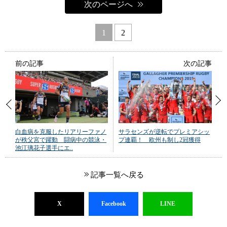
次のページへ
1
2
前の記事
次の記事
白血病を克服したリアリーファノ
サラセンズが逆転でプレミアシッ
が秩父宮で躍動 闘病中の競泳・
プ連覇！ 欧州も制し2冠獲得
池江璃花子選手にエ..
記事一覧へ戻る
X
Facebook
LINE