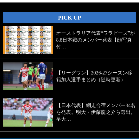
PICK UP
オーストラリア代表“ワラビーズ”が
8.8日本戦のメンバー発表【顔写真
付…
【リーグワン】2026-27シーズン移
籍加入選手まとめ（随時更新）
【日本代表】網走合宿メンバー34名
を発表。明大・伊藤龍之介ら選出。
早大…