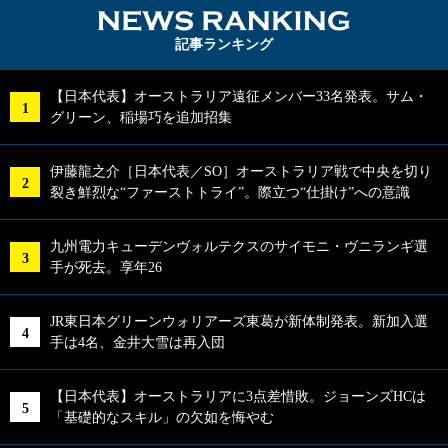
NEWS RA
記事ランキング
【日本代表】オーストラリア遠征メンバー33名発表。サム・
グリーン、稲場巧を追加招集
伊藤龍之介［日本代表／SO］オーストラリア戦で中央を切り
裂き鮮烈な“ファーストトライ”。際立つ“仕掛け”への意識
九州電力キューデンヴォルテクスのサイモニ・ヴニランギ選
手が死去。享年26
JR東日本グリーンウォリアーズ東葛が新体制発表。新加入選
手は4名、金井大雪は再入団
【日本代表】オーストラリアに3点差惜敗。ジョーンズHCは
「基礎的なスキル」の欠如を悔やむ