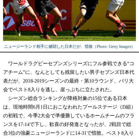
ニュージーランド相手に健闘した日本だが、惜敗（Photo: Getty Images）
ワールドラグビーセブンズシリーズにフル参戦できる“コ
アチーム”に、なんとしても残留したい男子セブンズ日本代
表だが、2018-2019シーズンの最終・第10ラウンド、パリ大
会でベスト8入りを逃し、崖っぷちに立たされた。
シーズン総合ランキングが降格対象の15位である日本
は、現地時間6月1日におこなわれたプールステージ（D組）
の初戦で、今季2大会で準優勝しているホームチームのフラ
ンスを17-14で下し、歓喜の好発進となったが、2戦目で総
合3位の強豪ニュージーランドに14-31で惜敗。ベスト8入り