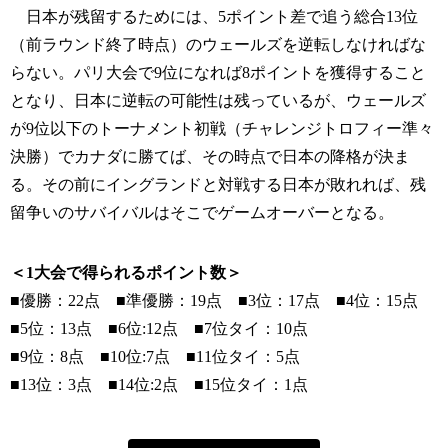
日本が残留するためには、5ポイント差で追う総合13位
（前ラウンド終了時点）のウェールズを逆転しなければな
らない。パリ大会で9位になれば8ポイントを獲得すること
となり、日本に逆転の可能性は残っているが、ウェールズ
が9位以下のトーナメント初戦（チャレンジトロフィー準々
決勝）でカナダに勝てば、その時点で日本の降格が決ま
る。その前にイングランドと対戦する日本が敗れれば、残
留争いのサバイバルはそこでゲームオーバーとなる。
＜1大会で得られるポイント数＞
■優勝：22点 ■準優勝：19点 ■3位：17点 ■4位：15点
■5位：13点 ■6位:12点 ■7位タイ：10点
■9位：8点 ■10位:7点 ■11位タイ：5点
■13位：3点 ■14位:2点 ■15位タイ：1点