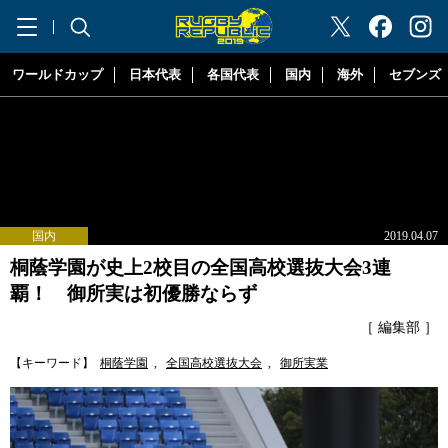
"ラグビーリパブリック"
ワールドカップ
日本代表
各国代表
国内
海外
セブンズ
国内
2019.04.07
桐蔭学園が史上2校目の全国高校選抜大会3連
覇！ 御所実は初優勝ならず
［ 編集部 ］
【キーワード】
桐蔭学園
,
全国高校選抜大会
,
御所実業