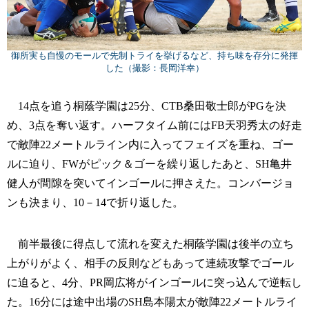
御所実も自慢のモールで先制トライを挙げるなど、持ち味を存分に発揮
した（撮影：長岡洋幸）
14点を追う桐蔭学園は25分、CTB桑田敬士郎がPGを決
め、3点を奪い返す。ハーフタイム前にはFB天羽秀太の好走
で敵陣22メートルライン内に入ってフェイズを重ね、ゴー
ルに迫り、FWがピック＆ゴーを繰り返したあと、SH亀井
健人が間隙を突いてインゴールに押さえた。コンバージョ
ンも決まり、10－14で折り返した。
前半最後に得点して流れを変えた桐蔭学園は後半の立ち
上がりがよく、相手の反則などもあって連続攻撃でゴール
に迫ると、4分、PR岡広将がインゴールに突っ込んで逆転し
た。16分には途中出場のSH島本陽太が敵陣22メートルライ