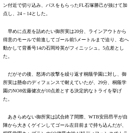
ン付近で切り込み、パスをもらったFL石塚勝己が抜けて加
点し、24－14とした。
早めに点差を詰めたい御所実は20分、ラインアウトから
得意のモールで前進してゴール前5メートルまで迫り、右へ
動かして背番号14の石岡玲英がフィニッシュ。5点差とし
た。
だがその後、怒涛の攻撃を繰り返す桐蔭学園に対し、御
所実は懸命のディフェンスで耐えていたが、29分、桐蔭学
園のNO8佐藤健次が10点差とする決定的なトライを挙げ
た。
あきらめない御所実は試合終了間際、WTB安田昂平が自
陣から大きくゲインしてゴール左目前まで持ち込んだが、